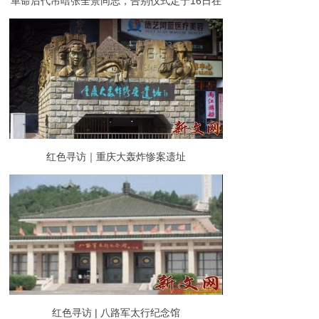
革命后代吊唁张全景同志，告别仪式定于16日在
八宝山革命公墓举行
红色寻访｜重庆大轰炸惨案遗址
红色寻访 | 八路军太行纪念馆