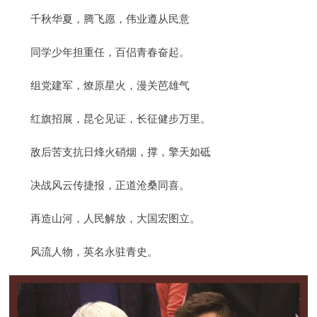
千秋华夏，腾飞愿，伟业遵从民意
同学少年担重任，百侣青春奋起。
组党建军，燎原星火，漫关芭雄气
红旗招展，昆仑见证，长征健步万里。
敌后苦支抗日烽火硝烟，撑，擎天如砥
决战风云传捷报，正道沧桑同喜。
再造山河，人民解放，大国宏图立。
风流人物，英名永驻青史。