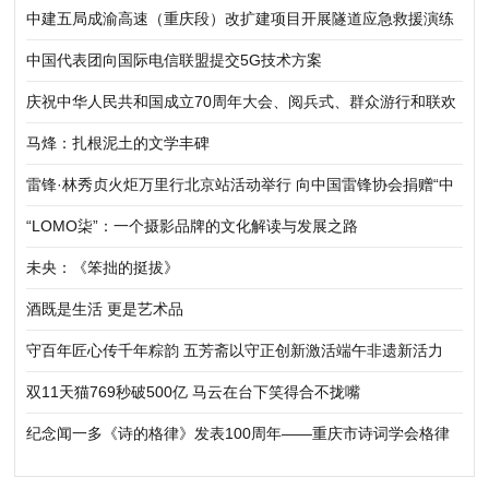
中建五局成渝高速（重庆段）改扩建项目开展隧道应急救援演练
中国代表团向国际电信联盟提交5G技术方案
庆祝中华人民共和国成立70周年大会、阅兵式、群众游行和联欢
活动将隆重举行
马烽：扎根泥土的文学丰碑
雷锋·林秀贞火炬万里行北京站活动举行 向中国雷锋协会捐赠“中
华五福吉神”作品
“LOMO柒”：一个摄影品牌的文化解读与发展之路
未央：《笨拙的挺拔》
酒既是生活 更是艺术品
守百年匠心传千年粽韵 五芳斋以守正创新激活端午非遗新活力
双11天猫769秒破500亿 马云在台下笑得合不拢嘴
纪念闻一多《诗的格律》发表100周年——重庆市诗词学会格律
体新诗研究所举行新诗格律建设践行研讨会