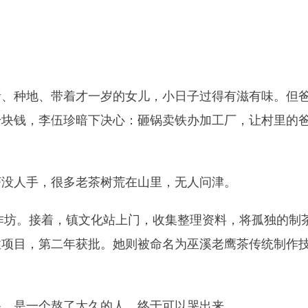
猪、种地、带着才一岁的女儿，小日子过得有滋有味。但
千块钱，李伍珍暗下决心：砸锅卖铁办加工厂，让村里的
茶没人手，很多老茶树荒在山里，无人问津。
的作坊。接着，镇文化站上门，收集整理资料，将孤独的制
性项目，第二年获批。她则被命名为巫溪老鹰茶传统制作
哭，是一个熬了太久的人，终于可以哭出来。