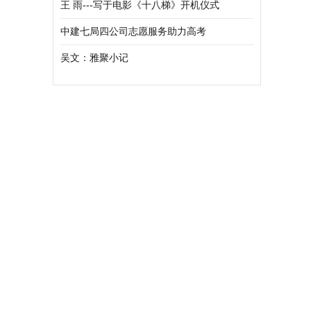
王 雨---写于电影《十八梯》开机仪式
中建七局四公司志愿服务助力高考
吴文：雅聚小记