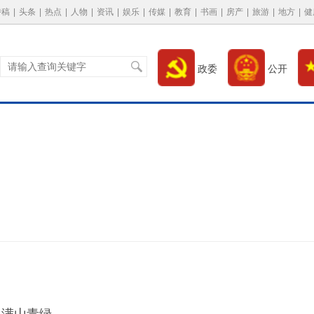
特稿
|
头条
|
热点
|
人物
|
资讯
|
娱乐
|
传媒
|
教育
|
书画
|
房产
|
旅游
|
地方
|
健
政委
公开