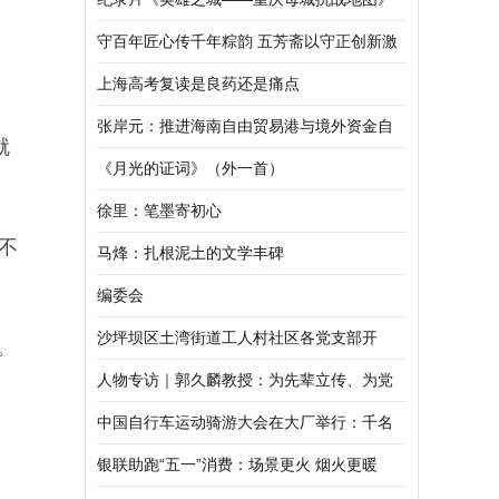
作品捐赠仪式举行
守百年匠心传千年粽韵 五芳斋以守正创新激
活端午非遗新活力
上海高考复读是良药还是痛点
张岸元：推进海南自由贸易港与境外资金自
就
由流动
《月光的证词》（外一首）
徐里：笔墨寄初心
不
马烽：扎根泥土的文学丰碑
编委会
沙坪坝区土湾街道工人村社区各党支部开
。
展“缅怀英烈探索自然”主题参观学习活动
人物专访｜郭久麟教授：为先辈立传、为党
旗增辉
中国自行车运动骑游大会在大厂举行：千名
骑手齐竞技 以赛为媒促协同
银联助跑“五一”消费：场景更火 烟火更暖