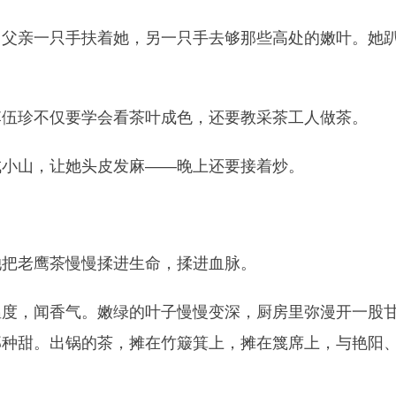
。父亲一只手扶着她，另一只手去够那些高处的嫩叶。她
李伍珍不仅要学会看茶叶成色，还要教采茶工人做茶。
成小山，让她头皮发麻——晚上还要接着炒。
她把老鹰茶慢慢揉进生命，揉进血脉。
温度，闻香气。嫩绿的叶子慢慢变深，厨房里弥漫开一股
那种甜。出锅的茶，摊在竹簸箕上，摊在篾席上，与艳阳