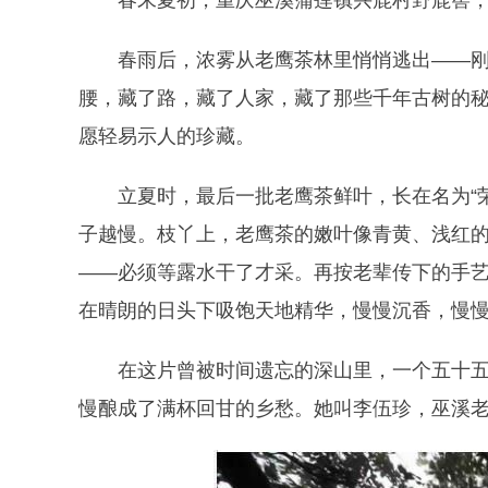
春末夏初，重庆巫溪蒲莲镇兴鹿村野鹿窖
春雨后，浓雾从老鹰茶林里悄悄逃出——
腰，藏了路，藏了人家，藏了那些千年古树的
愿轻易示人的珍藏。
立夏时，最后一批老鹰茶鲜叶，长在名为“
子越慢。枝丫上，老鹰茶的嫩叶像青黄、浅红
——必须等露水干了才采。再按老辈传下的手
在晴朗的日头下吸饱天地精华，慢慢沉香，慢
在这片曾被时间遗忘的深山里，一个五十
慢酿成了满杯回甘的乡愁。她叫李伍珍，巫溪