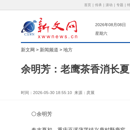
首页
|
传承
|
滚动
|
专题
|
2026年08月08日
星期六
新文网
>
新闻频道
>
地方
余明芳：老鹰茶香消长夏
时间：2026-05-30 18:55:10 来源：庹展
⚪余明芳