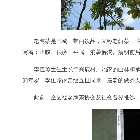
老鹰茶是巴蜀一带的饮品，又称老荫茶 。
写着：止咳、祛痰、平喘、消暑解渴。清明前
李伍珍土生土长于兴鹿村。她家的山林和承
知年岁。李伍珍家曾经五世同堂，最老的做茶
此前，全县经老鹰茶协会及社会各界推选，给21