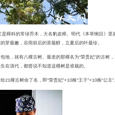
它是樟科的常绿乔木，大名豹皮樟。明代《本草纲目》里
后的芽最嫩，谷雨前后的茶最醇，立夏后的叶最珍。
包地，就有八棵古树。最老的那棵名为“荣贵妃”的古树，
人生在清代，都曾说不知道这棵树是谁栽的。
棵古树命了名，即“荣贵妃”+10株“王子”+10株“公主”