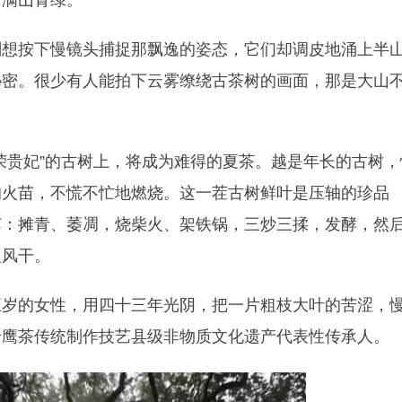
，满山青绿。
刚想按下慢镜头捕捉那飘逸的姿态，它们却调皮地涌上半
秘密。很少有人能拍下云雾缭绕古茶树的画面，那是大山
荣贵妃”的古树上，将成为难得的夏茶。越是年长的古树，
的火苗，不慌不忙地燃烧。这一茬古树鲜叶是压轴的珍品
艺：摊青、萎凋，烧柴火、架铁锅，三炒三揉，发酵，然
慢风干。
五岁的女性，用四十三年光阴，把一片粗枝大叶的苦涩，
老鹰茶传统制作技艺县级非物质文化遗产代表性传承人。