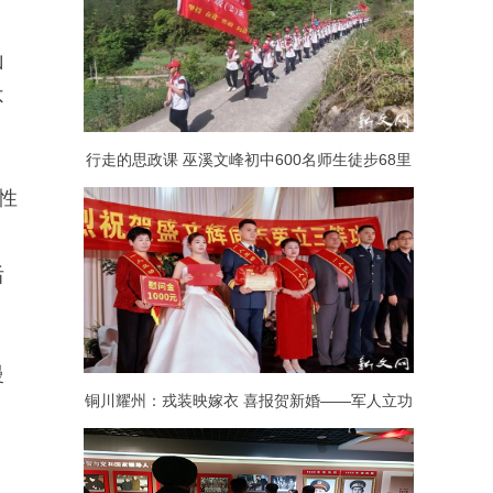
山
不
行走的思政课 巫溪文峰初中600名师生徒步68里
性
追寻红色足迹
后
慢
铜川耀州：戎装映嫁衣 喜报贺新婚——军人立功
喜报与婚礼撞出“最美同框”