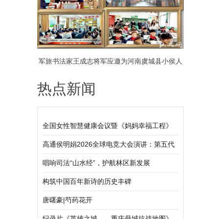
军旅书法家王成志将军应邀为河南虞城县小侯人
热点新闻
民日报希望小学捐赠书法作品毛泽东《清平乐·会
昌》
全国女性智慧健康会议暨《妈妈幸福工程》
公益行在京举行
高通侯明娟2026全球电竞大会演讲：第五代
骁龙8至尊版引领移动电竞迈向职业化、标准
唱响司法“山水经”，护航林区新发展
化新阶段
构筑中国百年新诗的历史丰碑
唐曙豪|芍药花开
纪录片《英雄之城——重庆母城抗战地图》