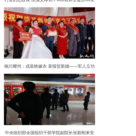
追寻红色足迹
铜川耀州：戎装映嫁衣 喜报贺新婚——军人立功
喜报与婚礼撞出“最美同框”
中央组织部全国组织干部学院副院长张新刚来安