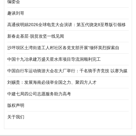
编委会
趣谈刘哥
高通侯明娟2026全球电竞大会演讲：第五代骁龙8至尊版引领移
动电竞迈向职业化、标准化新阶段
新春走基层·脱贫攻坚一线见闻
沙坪坝区土湾街道工人村社区各党支部开展“缅怀英烈探索自
然”主题参观学习活动
中国十九冶承建万盛天星水库项目导流洞顺利完工
中国自行车运动骑游大会在大厂举行：千名骑手齐竞技 以赛为媒
促协同
刘赐贵：发展海南必须举全国之力、聚四方人才
中建七局四公司志愿服务助力高考
版权声明
关于我们