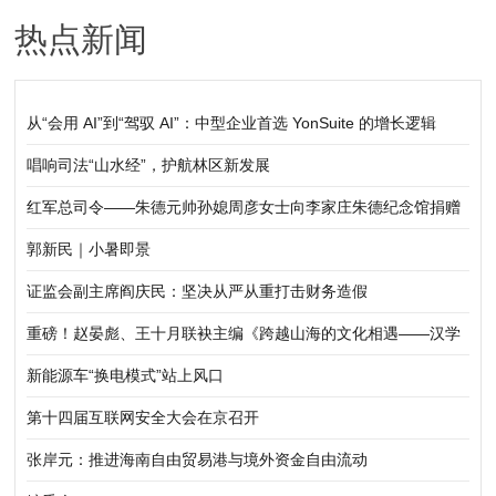
热点新闻
民日报希望小学捐赠书法作品毛泽东《清平乐·会
昌》
从“会用 AI”到“驾驭 AI”：中型企业首选 YonSuite 的增长逻辑
唱响司法“山水经”，护航林区新发展
红军总司令——朱德元帅孙媳周彦女士向李家庄朱德纪念馆捐赠
郭新民｜小暑即景
证监会副主席阎庆民：坚决从严从重打击财务造假
重磅！赵晏彪、王十月联袂主编《跨越山海的文化相遇——汉学
家眼中的中国》正式出版发行
新能源车“换电模式”站上风口
第十四届互联网安全大会在京召开
张岸元：推进海南自由贸易港与境外资金自由流动