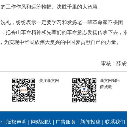
素的工作作风和运筹帷幄、决胜千里的大智慧。
命洗礼，纷纷表示一定要学习和发扬老一辈革命家不畏困
作，把香山革命精神和先辈们的革命意志发扬传承下去，
当，为实现中华民族伟大复兴的中国梦贡献自己的力量。
审核：薛成
关注新文网
新文网编辑
薛成毅
介
|
版权声明
|
网站团队
|
广告服务
|
新闻投稿
|
联系我们