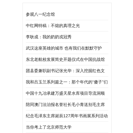
参观八一纪念馆
中红网特稿：不熄的真理之光
李耿成：我的奶奶戎冠秀
武汉这座英雄的城市 也有我们在默默守护
东北老航校发展简史开题仪式在中国抗战馆
举行
团县委兼职副书记张光华：深入挖掘红色文
化 打造红色旅游教育基地
我和吕玉兰系列篇之一：那个年代的“傻子”们
中国十九冶承建万盛天星水库项目导流洞顺
利完工
陪同澳门法治报名誉社长毛小青送别毛主席
女婿王景清
纪念毛泽东主席诞辰127周年书画展系列活动
在北京举行
当你考上了北京师范大学