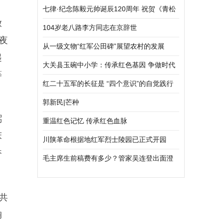
七律·纪念陈毅元帅诞辰120周年 祝贺《青松
放
漫写忆真红》诗集出版
104岁老八路李方同志在京辞世
夜
从一级文物“红军公田碑”展望农村的发展
起
大关县玉碗中小学：传承红色基因 争做时代
等
新人
红二十五军的长征是 “四个意识”的自觉践行
——谨以此文纪念红二十五军长征胜利85周
郭新民|芒种
弼
年!
重温红色记忆 传承红色血脉
床
川陕革命根据地红军烈士陵园已正式开园
奋
毛主席生前稿费有多少？管家吴连登出面澄
。
清，全部稿费都上交国库了
共
胸