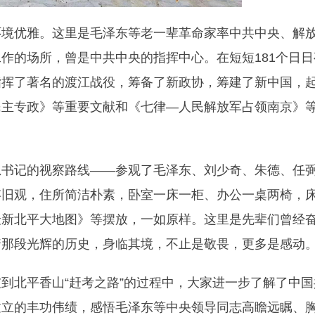
环境优雅。这里是毛泽东等老一辈革命家率中共中央、解
作的场所，曾是中共中央的指挥中心。在短短181个日日
指挥了著名的渡江战役，筹备了新政协，筹建了新中国，
民主专政》等重要文献和《七律—人民解放军占领南京》
总书记的视察路线——参观了毛泽东、刘少奇、朱德、任
存旧观，住所简洁朴素，卧室一床一柜、办公一桌两椅，
最新北平大地图》等摆放，一如原样。这里是先辈们曾经
着那段光辉的历史，身临其境，不止是敬畏，更多是感动
到北平香山“赶考之路”的过程中，大家进一步了解了中国
建立的丰功伟绩，感悟毛泽东等中央领导同志高瞻远瞩、