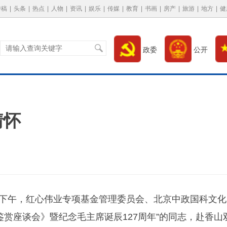
特稿
|
头条
|
热点
|
人物
|
资讯
|
娱乐
|
传媒
|
教育
|
书画
|
房产
|
旅游
|
地方
|
健
政委
公开
情怀
25日下午，红心伟业专项基金管理委员会、北京中政国科文化
赏座谈会》暨纪念毛主席诞辰127周年”的同志，赴香山