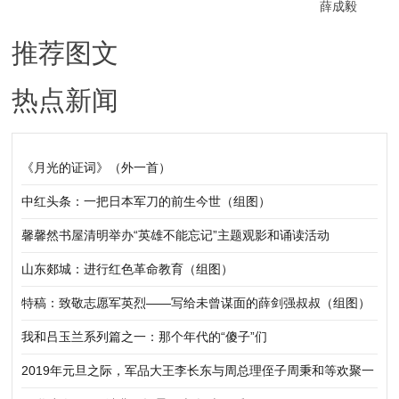
薛成毅
推荐图文
热点新闻
《月光的证词》（外一首）
中红头条：一把日本军刀的前生今世（组图）
馨馨然书屋清明举办“英雄不能忘记”主题观影和诵读活动
山东郯城：进行红色革命教育（组图）
特稿：致敬志愿军英烈——写给未曾谋面的薛剑强叔叔（组图）
我和吕玉兰系列篇之一：那个年代的“傻子”们
2019年元旦之际，军品大王李长东与周总理侄子周秉和等欢聚一