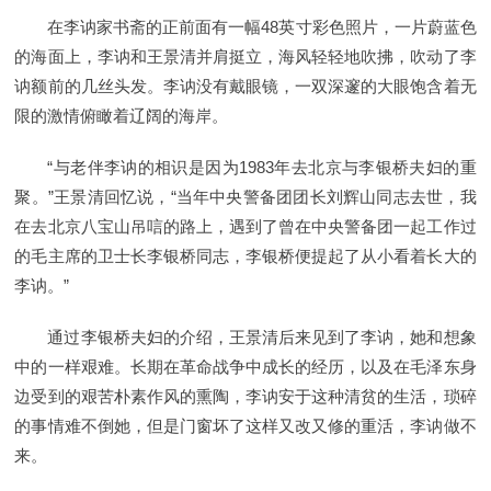
在李讷家书斋的正前面有一幅48英寸彩色照片，一片蔚蓝色
的海面上，李讷和王景清并肩挺立，海风轻轻地吹拂，吹动了李
讷额前的几丝头发。李讷没有戴眼镜，一双深邃的大眼饱含着无
限的激情俯瞰着辽阔的海岸。
“与老伴李讷的相识是因为1983年去北京与李银桥夫妇的重
聚。”王景清回忆说，“当年中央警备团团长刘辉山同志去世，我
在去北京八宝山吊唁的路上，遇到了曾在中央警备团一起工作过
的毛主席的卫士长李银桥同志，李银桥便提起了从小看着长大的
李讷。”
通过李银桥夫妇的介绍，王景清后来见到了李讷，她和想象
中的一样艰难。长期在革命战争中成长的经历，以及在毛泽东身
边受到的艰苦朴素作风的熏陶，李讷安于这种清贫的生活，琐碎
的事情难不倒她，但是门窗坏了这样又改又修的重活，李讷做不
来。