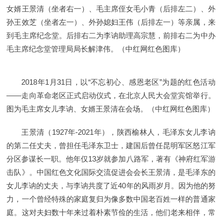
女婿王景清（坐者右一）、毛主席侄女毛小青（后排左二）、外
孙王效芝（坐者左一）、外孙媳妇王伟（后排左一）等亲属，来
到毛主席纪念堂。后排右二为李讷助理高宗慧，前排右二为中办
毛主席纪念堂管理局局长解津伟。（中红网红色图库）
2018年1月31日，以“不忘初心、感恩老区”为题的红色活动
——走向革命老区正式启动仪式，在北京人民大会堂宾馆举行。
图为毛主席女儿李讷、女婿王景清在会场。（中红网红色图库）
王景清（1927年-2021年），陕西榆林人，毛泽东女儿李讷
的第二任丈夫，曾担任毛泽东卫士，建国后曾任昆明军区怒江军
分区参谋长一职。他年仅13岁就参加八路军，著有《神府红军游
击队》。中国红色文化国际交流促进会会长王景清，是毛泽东的
女儿李讷的丈夫，与李讷共度了近40年的风雨岁月。因为他的努
力，一个曾经特殊的家庭复归为像多数中国老百姓一样的普通家
庭。这对夫妇数十年来过着朴素节俭的生活，他们老来相伴，常