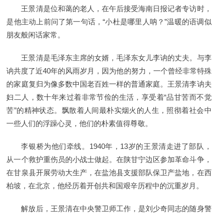
王景清是位和蔼的老人，在午后接受海南日报记者专访时，
是他主动上前问了第一句话，“小杜是哪里人呐？”温暖的语调似
朋友般闲话家常。
王景清是毛泽东主席的女婿，毛泽东女儿李讷的丈夫。与李
讷共度了近40年的风雨岁月，因为他的努力，一个曾经非常特殊
的家庭复归为像多数中国老百姓一样的普通家庭。王景清李讷夫
妇二人，数十年来过着非常节俭的生活，享受着“品甘苦而不觉
苦”的精神状态。飘散着人间最朴实烟火的人生，照彻着社会中
一些人们的浮躁心灵，他们的朴素值得尊敬。
李银桥为他们牵线。1940年，13岁的王景清走进了部队，
从一个救护重伤员的小战士做起。在陕甘宁边区参加革命斗争，
在甘泉县开展劳动大生产，在盐池县支援部队保卫产盐地，在西
柏坡，在北京，他经历着开创共和国艰辛历程中的沉重岁月。
解放后，王景清在中央警卫师工作，是刘少奇同志的随身警