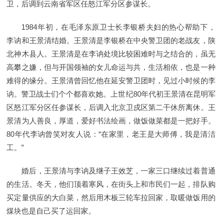
卫，后调到云南省军区任怒江军分区参谋长。
1984年初，在毛泽东原卫士长李银桥夫妇的热心帮助下，
李讷和王景清结婚。王景清是李银桥在中央警卫团的老战友，陕
北神木县人。王景清是在李讷处境比较困难时与之结合的，虽无
高攀之嫌，但与开国领袖的女儿命运与共，生活相依，也是一种
难得的缘分。王景清曾回忆他在延安警卫团时，见过小时候的李
讷。警卫战士们个个都喜欢她。上世纪80年代初王景清在昆明军
区怒江军分区任参谋长，后调入北京卫戍区第二干休所离休。王
景清为人善良，厚道，爱好书法绘画，做饭做菜都是一把好手。
80年代李讷曾笑对友人说：“在家里，老王是大师傅，我是清洁
工。”
婚后，王景清与李讷及继子王效芝，一家三口继续过着普通
的生活。冬天，他们顶着寒风，在街头上和市民们一起，排队购
买定量供应的大白菜，然后用木板三轮车拉回家，取暖做饭用的
煤块也是自己买了运回家。