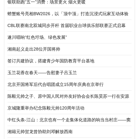
堂
银联助跑“五一”消费：场景更火 烟火更暖
螃蟹账号亮相BW2026，以「顶中顶」打造沉浸式玩家互动体验
CBL联赛南北双城同步开杆 首届职业台球俱乐部联赛正式启幕
遂川唱响“红色圩场、绿色发展”
湘南起义走出28位开国将帅
签订共建协议，搭建青少年国防教育平台基地
玉兰花香在春天——告慰妻子吕玉兰
北京开国将军后代合唱团成立15周年庆典在京举行
陈毅元帅之子、原中国人民对外友好协会会长陈昊苏一行在安源
纪念馆考察调研
京城隆重举办纪念陈毅元帅120周年活动
中红头条-江山：北京也有一个走集体化道路的响当当村庄——窦
店（组图）
湘籍元帅贺龙曾协助刘邓解放西南