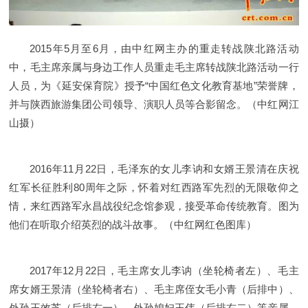
2015年5月至6月，由中红网主办的重走转战陕北路活动
中，毛主席亲属与身边工作人员重走毛主席转战陕北路活动一行
人员，为《延安保育院》授予“中国红色文化教育基地”荣誉牌，
并与陕西旅游集团公司领导、演职人员等合影留念。（中红网江
山摄）
2016年11月22日，毛泽东的女儿李讷和女婿王景清在庆祝
红军长征胜利80周年之际，怀着对红西路军先烈的无限敬仰之
情，来红西路军永昌战役纪念馆参观，接受革命传统教育。图为
他们在听取介绍英烈的战斗故事。（中红网红色图库）
2017年12月22日，毛主席女儿李讷（坐轮椅者左）、毛主
席女婿王景清（坐轮椅者右）、毛主席侄女毛小青（后排中）、
外孙王效芝（后排右一）、外孙媳妇王伟（后排右二）等亲属，