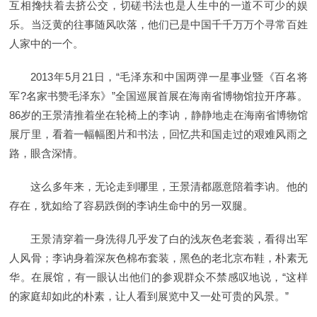
互相搀扶着去挤公交，切磋书法也是人生中的一道不可少的娱
乐。当泛黄的往事随风吹落，他们已是中国千千万万个寻常百姓
人家中的一个。
2013年5月21日，“毛泽东和中国两弹一星事业暨《百名将
军?名家书赞毛泽东》”全国巡展首展在海南省博物馆拉开序幕。
86岁的王景清推着坐在轮椅上的李讷，静静地走在海南省博物馆
展厅里，看着一幅幅图片和书法，回忆共和国走过的艰难风雨之
路，眼含深情。
这么多年来，无论走到哪里，王景清都愿意陪着李讷。他的
存在，犹如给了容易跌倒的李讷生命中的另一双腿。
王景清穿着一身洗得几乎发了白的浅灰色老套装，看得出军
人风骨；李讷身着深灰色棉布套装，黑色的老北京布鞋，朴素无
华。在展馆，有一眼认出他们的参观群众不禁感叹地说，“这样
的家庭却如此的朴素，让人看到展览中又一处可贵的风景。”