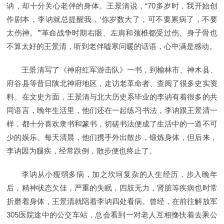
讷，却十分关心老伴的身体。王景清说，“70多岁时，我开始创
作剧本，李讷就总提醒我，‘你岁数大了，可不要累病了，不要
太伤神。’”革命战争时期右眼、左肩和颈椎都受过伤、身子骨也
不算太好的王景清，听到老伴嘘寒问暖的话语，心中满是感动。
王景清写了《神府红军游击队》一书，到榆林市、神木县、
府谷县等昔日陕北神府地区，走访老革命者、查阅了很多史实资
料。在文史方面，王景清与北大历史系毕业的李讷有着很多的共
同语言，晚年生活里，他们还在一起练习书法，李讷跟王景清一
样，都十分喜欢隶书和篆书，切磋书法便成了生活中的一道不可
少的娱乐。每天清晨，他们携手外出散步，锻炼身体，但后来，
李讷因为腿疾，经常跌倒，散步便也终止了。
李讷从小瘦弱多病，加之坎坷复杂的人生经历，步入晚年
后，精神状态欠佳，严重的失眠，四肢无力，肾脏等疾病也时常
折磨着身体，王景清就陪着李讷四处看病。曾经，在前往解放军
305医院途中的公交车站，总会看到一对老人互相搀扶着去乘公