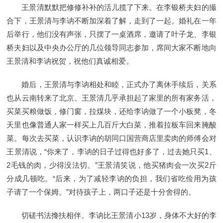
王景清默默把修修补补的活儿揽了下来。在李银桥夫妇的撮
合下，王景清与李讷不断加深着了解，走到了一起。婚礼在一年
后举行，他们没有声张，只摆了一桌酒席，邀请了叶子龙、李银
桥夫妇以及中央办公厅的几位领导同志参加，席间大家不断地向
王景清和李讷祝贺，祝他们真诚相爱。
婚后，王景清与李讷相处和睦，正式办了离休手续后，关系
也从云南转来了北京。王景清几乎承担起了家里的所有家务活，
买菜买粮做饭，修门窗，拉煤块，还给李讷做了一个小板凳，冬
天里也像普通人家一样买上几百斤大白菜，推着拉板车回来腌酸
菜。每次去买菜，认识李讷的胡同口国营商店里卖肉的师傅会对
王景清说，“你来了，李讷的日子过得也好多了，过去她只买1、
2毛钱的肉，少得没法切。”王景清笑说，他买猪肉会一次买2斤
分成几顿吃。“后来，为了减轻李讷的负担，我们省吃俭用为孩
子请了一个保姆。”对待孩子上，两口子还是十分舍得的。
切磋书法搀扶相伴。李讷比王景清小13岁，身体不大好的李