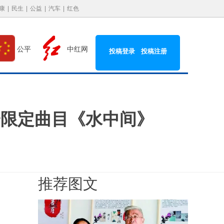
康
|
民生
|
公益
|
汽车
|
红色
中红网
公平
投稿登录
投稿注册
会限定曲目《水中间》
推荐图文