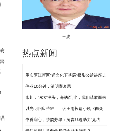
福
合
王波
，
演
热点新闻
喜
重
重庆两江新区“送文化下基层”摄影公益讲座走
进礼嘉街道
停业10分钟，清明寄哀思
场
永川：“永立潮头，海纳百川”，我们踏歌而来
以光明回应苦难——读王雨长篇小说《向死
唱
而生》
书香润心，茶韵芳华：洞青非遗助力“她力
礼
量”主题文化活动圆满举行
普法时刻︱意向金和订金能不能退？