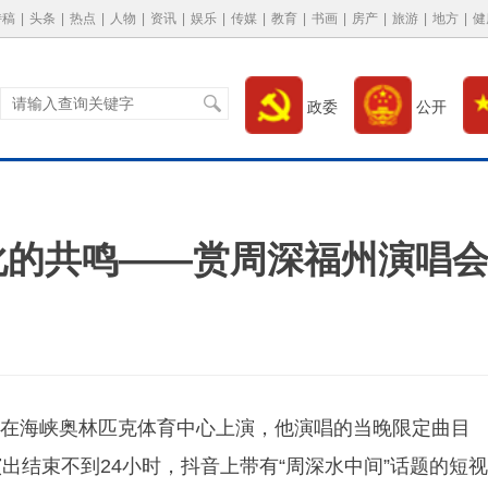
特稿
|
头条
|
热点
|
人物
|
资讯
|
娱乐
|
传媒
|
教育
|
书画
|
房产
|
旅游
|
地方
|
健
政委
公开
化的共鸣——赏周深福州演唱
州站在海峡奥林匹克体育中心上演，他演唱的当晚限定曲目
出结束不到24小时，抖音上带有“周深水中间”话题的短视