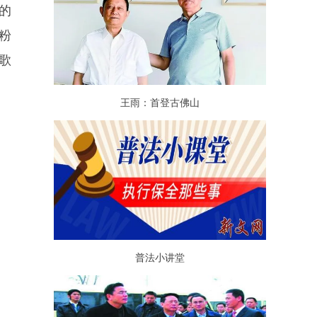
的
粉
歌
王雨：首登古佛山
普法小讲堂