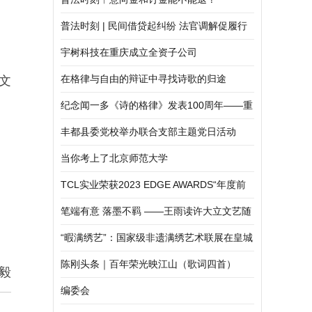
普法时刻 | 民间借贷起纠纷 法官调解促履行
宇树科技在重庆成立全资子公司
在格律与自由的辩证中寻找诗歌的归途
文
纪念闻一多《诗的格律》发表100周年——重
庆市诗词学会格律体新诗研究所举行新诗格
丰都县委党校举办联合支部主题党日活动
律建设践行研讨会
当你考上了北京师范大学
TCL实业荣获2023 EDGE AWARDS“年度前
沿科技产品 最佳智能家居产品”奖
笔端有意 落墨不羁 ——王雨读许大立文艺随
笔集《怦然心动》
“暇满绣艺”：国家级非遗满绣艺术联展在皇城
艺术馆开幕
陈刚头条｜百年荣光映江山（歌词四首）
毅
编委会