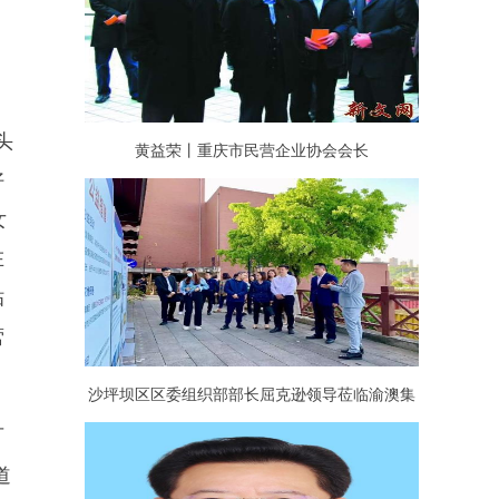
头
黄益荣丨重庆市民营企业协会会长
好
女
在
贴
营
沙坪坝区区委组织部部长屈克逊领导莅临渝澳集
可
团调研指导园区党建工作
道