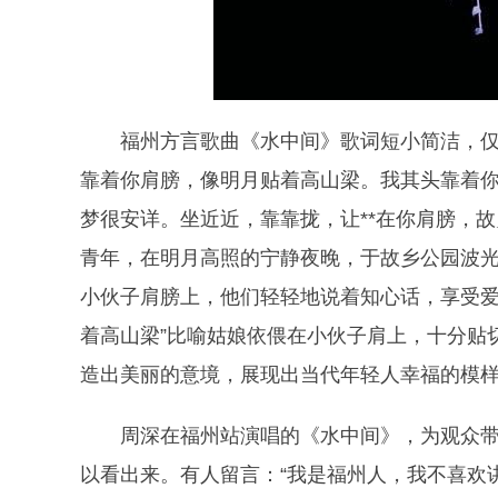
福州方言歌曲《水中间》歌词短小简洁，仅
靠着你肩膀，像明月贴着高山梁。我其头靠着
梦很安详。坐近近，靠靠拢，让**在你肩膀，
青年，在明月高照的宁静夜晚，于故乡公园波
小伙子肩膀上，他们轻轻地说着知心话，享受爱
着高山梁”比喻姑娘依偎在小伙子肩上，十分贴
造出美丽的意境，展现出当代年轻人幸福的模
周深在福州站演唱的《水中间》，为观众
以看出来。有人留言：“我是福州人，我不喜欢