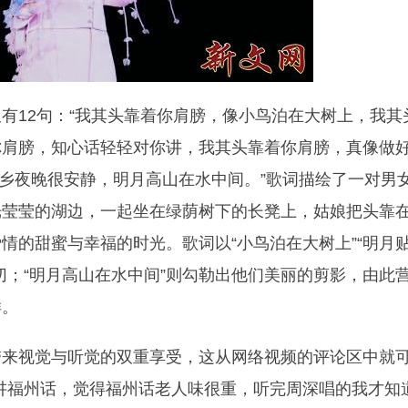
有12句：“我其头靠着你肩膀，像小鸟泊在大树上，我其
你肩膀，知心话轻轻对你讲，我其头靠着你肩膀，真像做
故乡夜晚很安静，明月高山在水中间。”歌词描绘了一对男
光莹莹的湖边，一起坐在绿荫树下的长凳上，姑娘把头靠
情的甜蜜与幸福的时光。歌词以“小鸟泊在大树上”“明月
切；“明月高山在水中间”则勾勒出他们美丽的剪影，由此
样。
带来视觉与听觉的双重享受，这从网络视频的评论区中就
讲福州话，觉得福州话老人味很重，听完周深唱的我才知