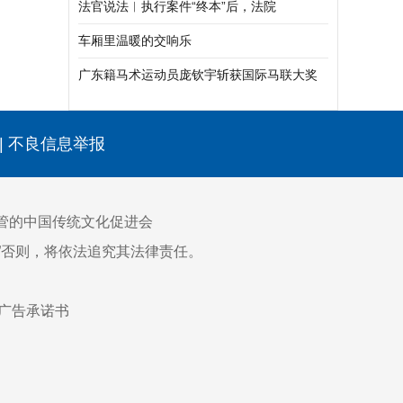
法官说法︱执行案件“终本”后，法院
还“管”吗？
车厢里温暖的交响乐
广东籍马术运动员庞钦宇斩获国际马联大奖
赛桂冠
|
不良信息举报
管的中国传统文化促进会
网”否则，将依法追究其法律责任。
广告承诺书