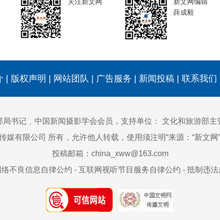
关注新文网
新文网编辑
薛成毅
介
|
版权声明
|
网站团队
|
广告服务
|
新闻投稿
|
联系我们
部局书记﹑中国新闻摄影学会会员，支持单位：
文化和旅游部主
)传媒有限公司 所有，允许他人转载，使用须注明“来源：“新文
投稿邮箱：china_xww@163.com
网络不良信息自律公约
-
互联网视听节目服务自律公约
-
抵制违法