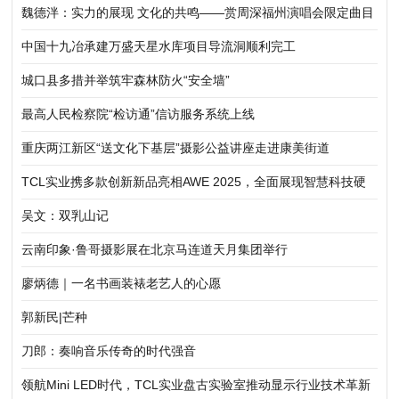
魏德泮：实力的展现 文化的共鸣——赏周深福州演唱会限定曲目
《水中间》
中国十九冶承建万盛天星水库项目导流洞顺利完工
城口县多措并举筑牢森林防火“安全墙”
最高人民检察院“检访通”信访服务系统上线
重庆两江新区“送文化下基层”摄影公益讲座走进康美街道
TCL实业携多款创新新品亮相AWE 2025，全面展现智慧科技硬
实力
吴文：双乳山记
云南印象·鲁哥摄影展在北京马连道天月集团举行
廖炳德｜一名书画装裱老艺人的心愿
郭新民|芒种
刀郎：奏响音乐传奇的时代强音
领航Mini LED时代，TCL实业盘古实验室推动显示行业技术革新