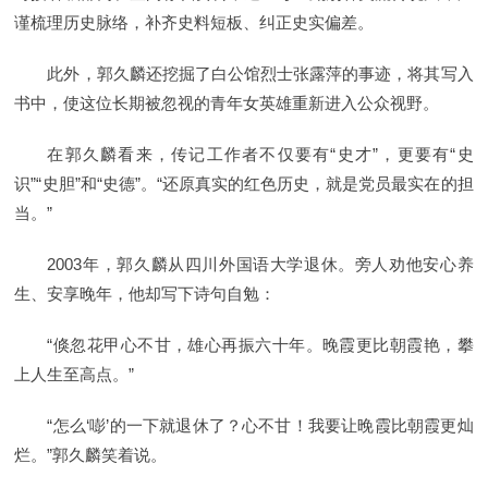
谨梳理历史脉络，补齐史料短板、纠正史实偏差。
此外，郭久麟还挖掘了白公馆烈士张露萍的事迹，将其写入
书中，使这位长期被忽视的青年女英雄重新进入公众视野。
在郭久麟看来，传记工作者不仅要有“史才”，更要有“史
识”“史胆”和“史德”。“还原真实的红色历史，就是党员最实在的担
当。”
2003年，郭久麟从四川外国语大学退休。旁人劝他安心养
生、安享晚年，他却写下诗句自勉：
“倏忽花甲心不甘，雄心再振六十年。晚霞更比朝霞艳，攀
上人生至高点。”
“怎么‘嘭’的一下就退休了？心不甘！我要让晚霞比朝霞更灿
烂。”郭久麟笑着说。