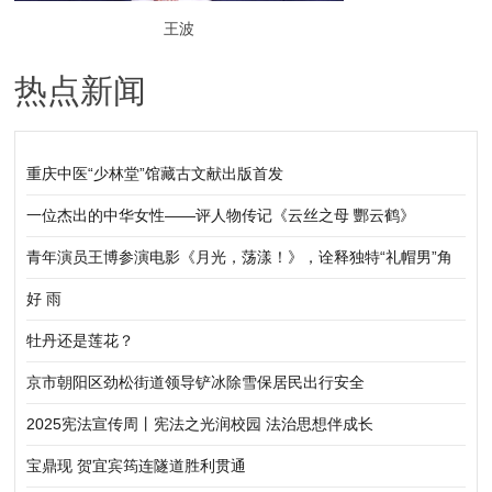
王波
热点新闻
重庆中医“少林堂”馆藏古文献出版首发
一位杰出的中华女性——评人物传记《云丝之母 酆云鹤》
青年演员王博参演电影《月光，荡漾！》，诠释独特“礼帽男”角
色
好 雨
牡丹还是莲花？
京市朝阳区劲松街道领导铲冰除雪保居民出行安全
2025宪法宣传周丨宪法之光润校园 法治思想伴成长
宝鼎现 贺宜宾筠连隧道胜利贯通