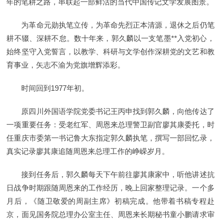
年的笔耕之路，串联起一部鲜活的当代中国传记文学发展图景。
为革命元勋执笔立传，为革命先烈正本清源，退休之后仍笔
耕不辍、深耕不怠。数十年来，郭久麟以一支笔墨**入党初心，
始终坚守入党誓言，以教学、科研与文学创作深耕党的文艺和教
育事业，矢志不渝为党旗增辉添彩。
时间回到1977年初。
原四川外国语学院党委书记王丙申找到郭久麟，向他传达了
一项重要任务：受老红军、周恩来总理警卫副官廖其康委托，时
任重庆市委第一书记鲁大东指定郭久麟执笔，撰写一部回忆录，
真实记录廖其康追随周恩来总理工作的峥嵘岁月。
接到任务后，郭久麟每天下午前往廖其康家中，听他讲述抗
日战争时期跟随周恩来的工作经历，晚上回家整理记录。一个多
月后，《随卫敬爱的周副主席》初稿完成。他带着书稿专程赴
京，面见国务院总理办公室主任、周恩来长期秘书童小鹏请求审