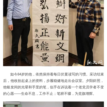
如今84岁的他，依然保持着每日伏案读写的习惯。采访结束
后，他收拾起桌上的资料，步履稳健地走出会议室。夕阳斜照，
他银发间的光晕和手里的笔，似乎在诉说着一个老党员学者不变
的心愿——生命不息，工作不止；笔耕不辍，为党旗增辉。