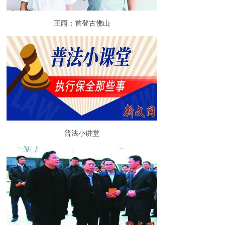
王雨：首登古佛山
普法小讲堂