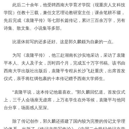
此后二十余年，他受聘西南大学育才学院（现重庆人文科技
学院）任教十三载，兼任文艺理论教研室主任；课余笔耕不辍，
先后完成《袁隆平传》等七部长篇传记，累计三百余万字，另有
诗集、散文集、小说集等多部。
比退休前写的还多还好。这是郭久麟颇为自豪的一点。
为写《袁隆平传》，他三赴湖南长沙实地采访，采访了袁隆
平本人、夫人及子女，历时四个月，完成五十万字书稿。该书由
西南大学出版社出版后，袁隆平专程从长沙飞赴重庆，出席首发
仪式，亲手将红绸包裹的十本传记赠予西南大学师生。
“袁隆平说，这本传记他最喜欢。”郭久麟回忆道。首发仪式
上，三千人会场座无虚席，上万名学生在外等候，袁隆平与他同
台分享，场面感人至深。
除了传记创作，郭久麟还搭建了国内较为完整的传记文学理
论体系，出版了《传记文学写作论》《中国二十世纪传记文学