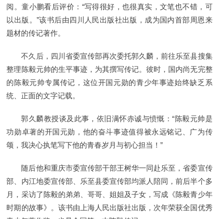
阅。童小鹏看后评价：“写得很好，也很真实，文笔也不错，可
以出版。”该书后由四川人民出版社出版，成为国内首部周恩来
题材的传记著作。
不久后，四川省委宣传部再次委托郭久麟，前往乐至县搜集
整理陈毅元帅的生平事迹，为其撰写传记。彼时，国内尚无完整
的陈毅元帅专属传记，这位开国元勋的青少年事迹始终缺乏系
统、正面的文字记载。
郭久麟教授谈及此事，依旧满怀赤诚与愤慨：“陈毅元帅是
功勋卓著的开国元勋，他的奋斗事迹值得被永远铭记、广为传
颂，我决心执笔写下他的青春岁月与初心担当！”
随后他和重庆市委宣传部干部王树华一同赴乐至，省委宣传
部、内江地委宣传部、乐至县委宣传部均派人陪同，前后半个多
月，采访了陈毅的弟弟、哥哥、姐姐及子女，写成《陈毅青少年
时期的故事》。该书由上海人民出版社出版，次年荣获全国优秀