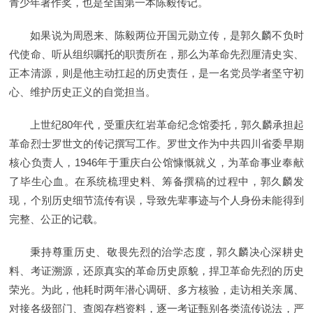
青少年著作奖，也是全国第一本陈毅传记。
如果说为周恩来、陈毅两位开国元勋立传，是郭久麟不负时
代使命、听从组织嘱托的职责所在，那么为革命先烈厘清史实、
正本清源，则是他主动扛起的历史责任，是一名党员学者坚守初
心、维护历史正义的自觉担当。
上世纪80年代，受重庆红岩革命纪念馆委托，郭久麟承担起
革命烈士罗世文的传记撰写工作。罗世文作为中共四川省委早期
核心负责人，1946年于重庆白公馆慷慨就义，为革命事业奉献
了毕生心血。在系统梳理史料、筹备撰稿的过程中，郭久麟发
现，个别历史细节流传有误，导致先辈事迹与个人身份未能得到
完整、公正的记载。
秉持尊重历史、敬畏先烈的治学态度，郭久麟决心深耕史
料、考证溯源，还原真实的革命历史原貌，捍卫革命先烈的历史
荣光。为此，他耗时两年潜心调研、多方核验，走访相关亲属、
对接各级部门、查阅存档资料，逐一考证甄别各类流传说法，严