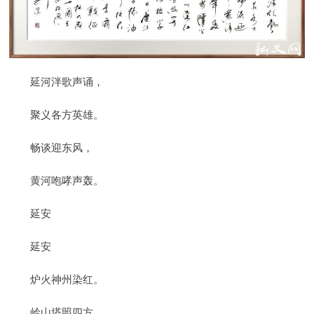
延河泮歌声诵，
聚义各方英雄。
畅谈迎东风，
黄河咆哮声轰。
延安
延安
炉火神州染红。
岭山塔照四方，