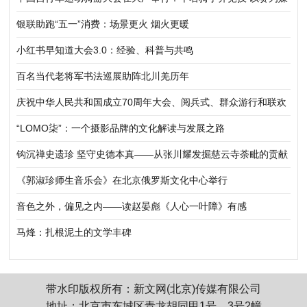
促协同
银联助跑“五一”消费：场景更火 烟火更暖
小红书早知道大会3.0：经验、科普与共鸣
百名当代老将军书法巡展助阵北川羌历年
庆祝中华人民共和国成立70周年大会、阅兵式、群众游行和联欢
活动将隆重举行
“LOMO柒”：一个摄影品牌的文化解读与发展之路
钩沉禅史遗珍 坚守史德本真——从张川耀发掘慈云寺荼毗的贡献
说开去
《郭淑珍师生音乐会》在北京俄罗斯文化中心举行
音色之外，偏见之内——读赵晏彪《人心一叶障》有感
马烽：扎根泥土的文学丰碑
带水印版权所有：新文网(北京)传媒有限公司
地址：北京市东城区青龙胡同甲1号、3号2幢