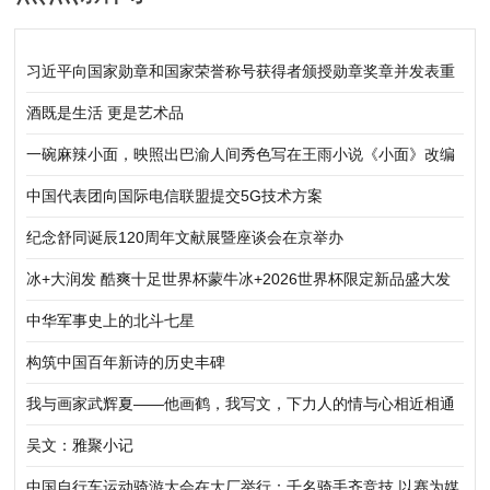
习近平向国家勋章和国家荣誉称号获得者颁授勋章奖章并发表重
要讲话
酒既是生活 更是艺术品
一碗麻辣小面，映照出巴渝人间秀色写在王雨小说《小面》改编
的电影《香喷喷》开拍时
中国代表团向国际电信联盟提交5G技术方案
纪念舒同诞辰120周年文献展暨座谈会在京举办
冰+大润发 酷爽十足世界杯蒙牛冰+2026世界杯限定新品盛大发
布
中华军事史上的北斗七星
构筑中国百年新诗的历史丰碑
我与画家武辉夏——他画鹤，我写文，下力人的情与心相近相通
吴文：雅聚小记
中国自行车运动骑游大会在大厂举行：千名骑手齐竞技 以赛为媒