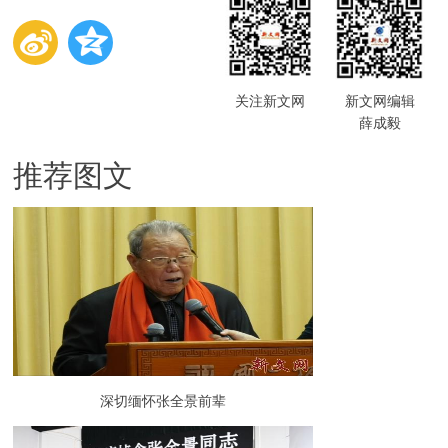
关注新文网
新文网编辑
薛成毅
推荐图文
深切缅怀张全景前辈