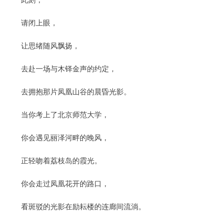
请闭上眼，
让思绪随风飘扬，
去赴一场与木铎金声的约定，
去拥抱那片凤凰山谷的晨昏光影。
当你考上了北京师范大学，
你会遇见丽泽河畔的晚风，
正轻吻着荔枝岛的霞光。
你会走过凤凰花开的路口，
看斑驳的光影在励耘楼的连廊间流淌。