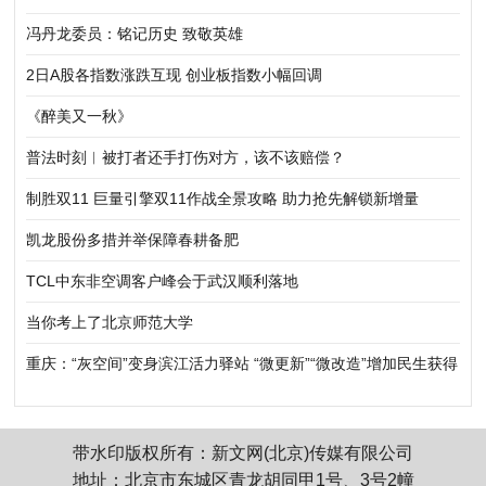
冯丹龙委员：铭记历史 致敬英雄
2日A股各指数涨跌互现 创业板指数小幅回调
《醉美又一秋》
普法时刻︱被打者还手打伤对方，该不该赔偿？
制胜双11 巨量引擎双11作战全景攻略 助力抢先解锁新增量
凯龙股份多措并举保障春耕备肥
TCL中东非空调客户峰会于武汉顺利落地
当你考上了北京师范大学
重庆：“灰空间”变身滨江活力驿站 “微更新”“微改造”增加民生获得
感
带水印版权所有：新文网(北京)传媒有限公司
地址：北京市东城区青龙胡同甲1号、3号2幢