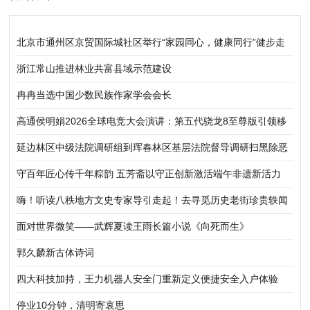
北京市通州区京贸国际城社区举行“家园同心，健康同行”健步走
活动
浙江常山推进林业共富县域示范建设
冉冉当选中国少数民族作家学会会长
高通侯明娟2026全球电竞大会演讲：第五代骁龙8至尊版引领移
动电竞迈向职业化、标准化新阶段
延边林区中级法院调研组到珲春林区基层法院督导调研扫黑除恶
常态化工作
守百年匠心传千年粽韵 五芳斋以守正创新激活端午非遗新活力
嗨！听读八秩地方文史专家导引走起！去寻觅历史老街珍贵轶闻
心灵圣境龙门浩
面对世界微笑——武辉夏读王雨长篇小说《向死而生》
郭久麟新古体诗词
四大科技加持，王力机器人安全门重新定义便捷安全入户体验
停业10分钟，清明寄哀思