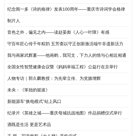
纪念闻一多《诗的格律》发表100周年——重庆市诗词学会格律
体新诗研究所举行新诗格律建设践行研讨会
制片人
音色之外，偏见之内——读赵晏彪《人心一叶障》有感
守百年匠心传千年粽韵 五芳斋以守正创新激活端午非遗新活力
我与画家武辉夏——他画鹤，我写文，下力人的情与心相近相通
全国女性智慧健康会议暨《妈妈幸福工程》公益行在京举行
人物专访｜郭久麟教授：为先辈立传、为党旗增辉
未央：《笨拙的挺拔》
新能源车“换电模式”站上风口
纪录片《英雄之城——重庆母城抗战地图》作品捐赠仪式举行
酒既是生活 更是艺术品