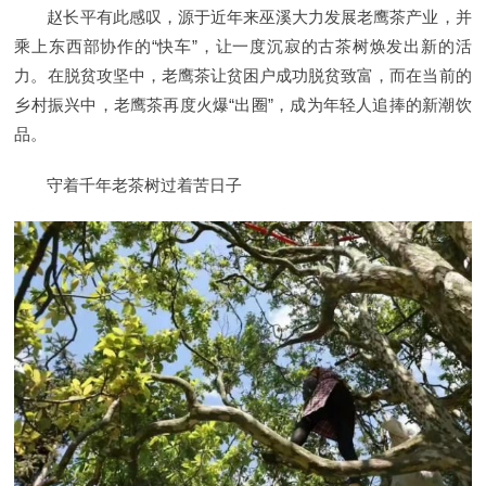
赵长平有此感叹，源于近年来巫溪大力发展老鹰茶产业，并
乘上东西部协作的“快车”，让一度沉寂的古茶树焕发出新的活
力。在脱贫攻坚中，老鹰茶让贫困户成功脱贫致富，而在当前的
乡村振兴中，老鹰茶再度火爆“出圈”，成为年轻人追捧的新潮饮
品。
守着千年老茶树过着苦日子