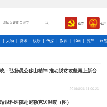
政委
公开
点
|
人物
|
资讯
|
娱乐
|
传媒
|
教育
|
书画
|
房产
|
旅
晓：弘扬愚公移山精神 推动脱贫攻坚再上新台
2019/8/26 11:00:23
瑞眼科医院赴尼勒克送温暖（图）