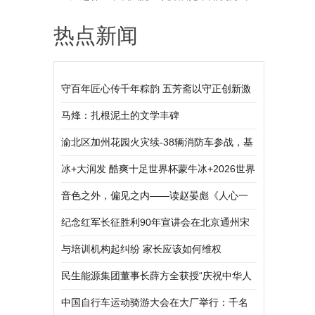
热点新闻
守百年匠心传千年粽韵 五芳斋以守正创新激
活端午非遗新活力
马烽：扎根泥土的文学丰碑
渝北区加州花园火灾续-38辆消防车参战，基
本扑灭明火 幸无人员伤亡
冰+大润发 酷爽十足世界杯蒙牛冰+2026世界
杯限定新品盛大发布
音色之外，偏见之内——读赵晏彪《人心一
叶障》有感
纪念红军长征胜利90年宣讲会在北京通州宋
庄村举行
与培训机构起纠纷 家长应该如何维权
民生能源集团董事长薛方全获授“庆祝中华人
民共和国成立70周年”纪念章
中国自行车运动骑游大会在大厂举行：千名