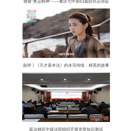
致敬"奥运精神"——重庆七中第63届田径运动会
拉开帷幕!
剧评丨《天才基本法》的未完待续：精英的故事
如何大众？
延边林区中级法院组织开展党章知识测试