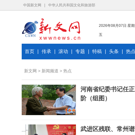
中国新文网
|
中华人民共和国文化和旅游部
2026年08月07日 星期
五
首页
|
传承
|
滚动
|
专题
|
特稿
|
头条
|
热
新文网
>
新闻频道
>
热点
河南省纪委书记任正
阶（组图）
武进区残联、常州谱