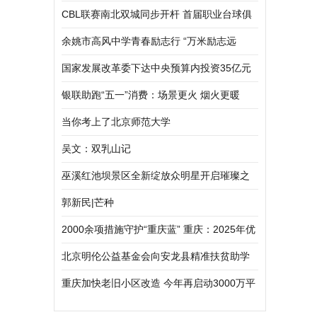
骑手齐竞技 以赛为媒促协同
CBL联赛南北双城同步开杆 首届职业台球俱
乐部联赛正式启幕
余姚市高风中学青春励志行 “万米励志远
足”释精神
国家发展改革委下达中央预算内投资35亿元
支持海南自由贸易港建设
银联助跑“五一”消费：场景更火 烟火更暖
当你考上了北京师范大学
吴文：双乳山记
巫溪红池坝景区全新绽放众明星开启璀璨之
夜
郭新民|芒种
2000余项措施守护“重庆蓝” 重庆：2025年优
良天数稳定在322天以上
北京明伦公益基金会向安龙县精准扶贫助学
300万元
重庆加快老旧小区改造 今年再启动3000万平
方米