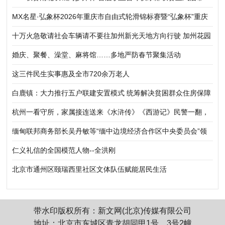
MX名星·弘象杯2026年重庆市自由式轮滑锦标赛暨“弘象杯”重庆
市轮滑公开赛（铜梁站）圆满落幕
十万火急敬请社会车辆请不要往加州新光天地方向行驶 加州花园
A4幢发生火灾
婚庆、聚餐、澡堂、麻将馆……多地严防春节聚集活动
这三件民生实事惠及全市720余万老人
白鹿镇：大力推行五户联建安置模式 统筹解决贫困群众住房保障
杭州一看守所，家属接连送来《水浒传》《西游记》民警一翻，
真相惊呆！
缅甸联邦商务部长吴丹敏等“缅中边境经济合作区中央委员会”领
导调研甘拜地边境经济合作区项目
仁义礼信的全国模范人物--全洪刚
北京市通州区颐瑞西里社区文体队伍赋能居民生活
带水印版权所有：新文网(北京)传媒有限公司
地址：北京市东城区青龙胡同甲1号、3号2幢