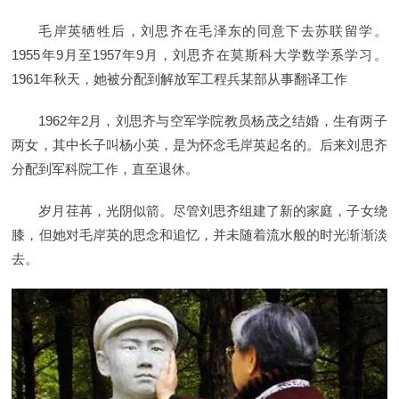
毛岸英牺牲后，刘思齐在毛泽东的同意下去苏联留学。
1955年9月至1957年9月，刘思齐在莫斯科大学数学系学习。
1961年秋天，她被分配到解放军工程兵某部从事翻译工作
1962年2月，刘思齐与空军学院教员杨茂之结婚，生有两子
两女，其中长子叫杨小英，是为怀念毛岸英起名的。后来刘思齐
分配到军科院工作，直至退休。
岁月荏苒，光阴似箭。尽管刘思齐组建了新的家庭，子女绕
膝，但她对毛岸英的思念和追忆，并未随着流水般的时光渐渐淡
去。