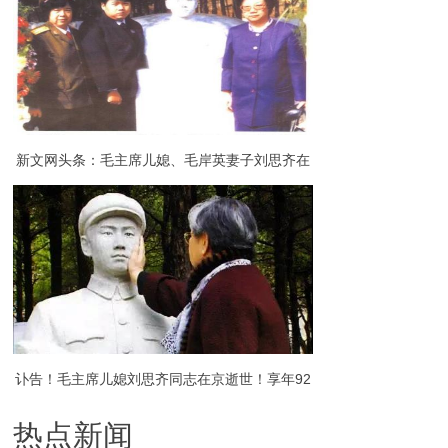
新文网头条：毛主席儿媳、毛岸英妻子刘思齐在
京病逝，享年92岁
讣告！毛主席儿媳刘思齐同志在京逝世！享年92
热点新闻
岁