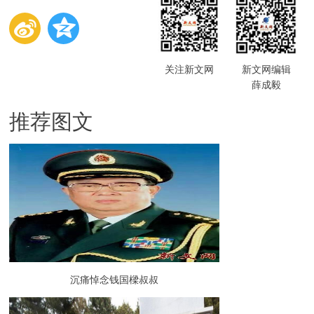
关注新文网
新文网编辑
薛成毅
推荐图文
沉痛悼念钱国樑叔叔