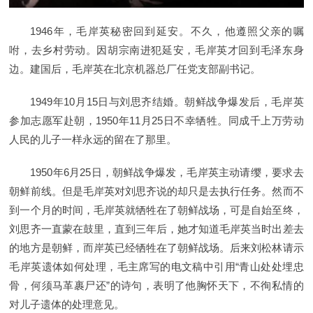
1946年，毛岸英秘密回到延安。不久，他遵照父亲的嘱
咐，去乡村劳动。因胡宗南进犯延安，毛岸英才回到毛泽东身
边。建国后，毛岸英在北京机器总厂任党支部副书记。
1949年10月15日与刘思齐结婚。朝鲜战争爆发后，毛岸英
参加志愿军赴朝，1950年11月25日不幸牺牲。同成千上万劳动
人民的儿子一样永远的留在了那里。
1950年6月25日，朝鲜战争爆发，毛岸英主动请缨，要求去
朝鲜前线。但是毛岸英对刘思齐说的却只是去执行任务。然而不
到一个月的时间，毛岸英就牺牲在了朝鲜战场，可是自始至终，
刘思齐一直蒙在鼓里，直到三年后，她才知道毛岸英当时出差去
的地方是朝鲜，而岸英已经牺牲在了朝鲜战场。后来刘松林请示
毛岸英遗体如何处理，毛主席写的电文稿中引用“青山处处埋忠
骨，何须马革裹尸还”的诗句，表明了他胸怀天下，不徇私情的
对儿子遗体的处理意见。