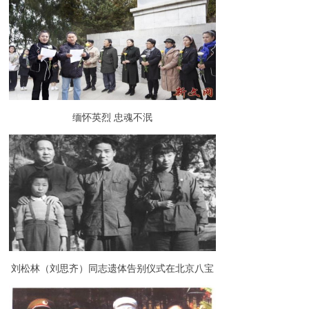
缅怀英烈 忠魂不泯
刘松林（刘思齐）同志遗体告别仪式在北京八宝
山举行（组图）