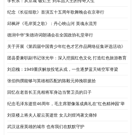
李长东：从京城“破烂王”到军品大王的传奇人生
纪念《长征组歌》首演五十五周年歌舞晚会在京举行
邱枫评《毛岸英之歌》：丹心映山河 英魂永流芳
德润中华”朱德诗词朗诵会在全国政协礼堂举行
关于开展《第四届中国青少年红色才艺作品网络征集评选活动》
的启事
团县委兼职副书记张光华：深入挖掘红色文化 打造红色旅游教育
基地
刘启槐：1949重庆解放投笔从戎，一生逐梦蓝天铸空军脊梁
张伯驹撰能够与英雄相匹配的陈毅元帅挽联摭拾
回忆在老首长王兆相将军身边当警卫员的日子
纪念毛泽东逝世46周年，毛主席塑像落成典礼在“红色精神园”举
行
刘亚楼上将夫人翟云英逝世 女儿刘煜鸿著文痛悼
武汉这座英雄的城市 也有我们在默默守护