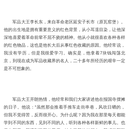
军品大王李长东，来自革命老区延安子长市（原瓦窑堡）。
他的出生地是拥有重要意义的红色背景，从小耳濡目染，让他深
深地喜爱着革命前辈不屈不挠的精神。他从小就很喜欢各种各样
的红色物品，这也是他长大后从事红色收藏的原因。他经常说，
我没有学历，但是我很爱学习。确实是，他拿着7块钱闯荡北
京，到现在成为军品收藏界的名人，二十多年所经历的艰辛一定
是不可想象的。
军品大王开朗热情，他经常和我们大家讲述他在报国寺摆摊
的日子。他说：“虽然那会推着手推车走街串巷，风吹日晒的，
但我不觉得苦，反而很开心。为什么呢？因为我在那里每天都能
学到不同的东西，见到不同的人，听到各种各样新鲜的事儿。也