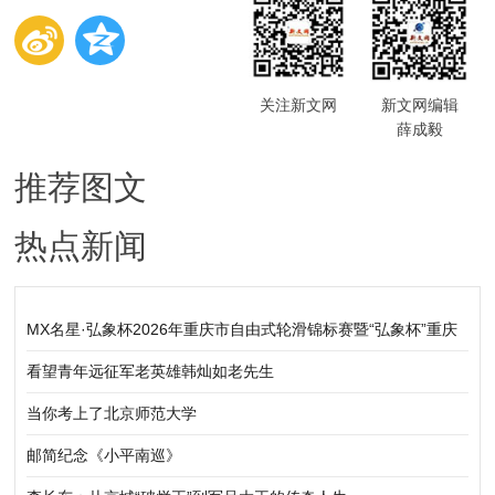
关注新文网
新文网编辑
薛成毅
推荐图文
热点新闻
MX名星·弘象杯2026年重庆市自由式轮滑锦标赛暨“弘象杯”重庆
市轮滑公开赛（铜梁站）圆满落幕
看望青年远征军老英雄韩灿如老先生
当你考上了北京师范大学
邮简纪念《小平南巡》