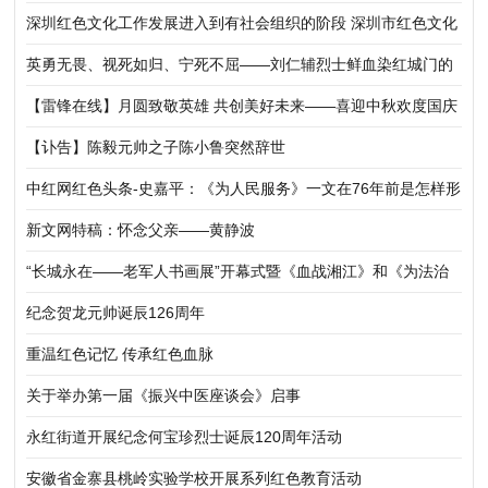
深圳红色文化工作发展进入到有社会组织的阶段 深圳市红色文化
研究会成立
英勇无畏、视死如归、宁死不屈——刘仁辅烈士鲜血染红城门的
红色故事
【雷锋在线】月圆致敬英雄 共创美好未来——喜迎中秋欢度国庆
联欢会在京举行
【讣告】陈毅元帅之子陈小鲁突然辞世
中红网红色头条-史嘉平：《为人民服务》一文在76年前是怎样形
成的
新文网特稿：怀念父亲——黄静波
“长城永在——老军人书画展”开幕式暨《血战湘江》和《为法治
呐喊?江平》纪念邮简首发式京举行
纪念贺龙元帅诞辰126周年
重温红色记忆 传承红色血脉
关于举办第一届《振兴中医座谈会》启事
永红街道开展纪念何宝珍烈士诞辰120周年活动
安徽省金寨县桃岭实验学校开展系列红色教育活动