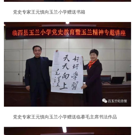
党史专家王元慎向玉兰小学赠送书籍
党史专家王元慎向玉兰小学赠送临摹毛主席书法作品