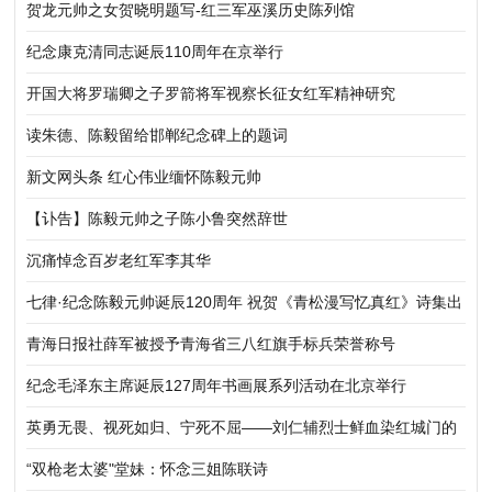
京举行
贺龙元帅之女贺晓明题写-红三军巫溪历史陈列馆
纪念康克清同志诞辰110周年在京举行
开国大将罗瑞卿之子罗箭将军视察长征女红军精神研究
读朱德、陈毅留给邯郸纪念碑上的题词
新文网头条 红心伟业缅怀陈毅元帅
【讣告】陈毅元帅之子陈小鲁突然辞世
沉痛悼念百岁老红军李其华
七律·纪念陈毅元帅诞辰120周年 祝贺《青松漫写忆真红》诗集出
版
青海日报社薛军被授予青海省三八红旗手标兵荣誉称号
纪念毛泽东主席诞辰127周年书画展系列活动在北京举行
英勇无畏、视死如归、宁死不屈——刘仁辅烈士鲜血染红城门的
红色故事
“双枪老太婆"堂妹：怀念三姐陈联诗