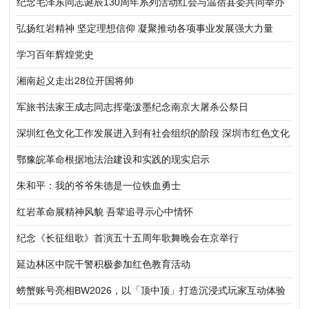
纪念毛泽东同志诞辰130周年系列活动红会与温宿县委共同举办
弘扬红岩精神 坚定理想信仰 凝聚推动各项事业发展强大力量
学习百年辉煌党史
湘南起义走出28位开国将帅
军旅书法家王成志同志挥毫泼墨纪念南京大屠杀公祭日
深圳红色文化工作发展进入到有社会组织的阶段 深圳市红色文化
研究会成立
鄂豫皖革命根据地法治建设和实践的现实启示
朱和平：我的爷爷朱德是一位铁血勇士
红岩革命展精神风貌 吾辈追寻示心中情怀
纪念《长征组歌》首演五十五周年歌舞晚会在京举行
延边林区中院干警积极参加红色教育活动
螃蟹账号亮相BW2026，以「顶中顶」打造沉浸式玩家互动体验