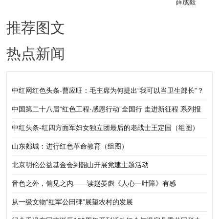
薛成毅
推荐图文
热点新闻
中红网红色头条-曹应旺：毛主席为何提出“我可以当卫生部长”？
中国第二十八届“红色工程·感恩行动”全国行 走进新征程 系列报
道之三
中红头条-红四方面军妇女独立团最后的老战士王定国（组图）
山东郯城：进行红色革命教育（组图）
北京明伦公益基金会到韶山开展党建主题活动
音色之外，偏见之内——读赵晏彪《人心一叶障》有感
从一级文物“红军公田碑”展望农村的发展