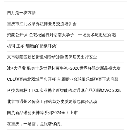
四月是一块方塘
重庆市江北区举办法律业务交流培训会
鸿蒙公开课·总裁校园行对话南大学子：一场技术与思想的“破
界”之旅！
杨珂 王冬:细胞的“超级耳朵”
京市朝阳区劲松街道领导铲冰除雪保居民出行安全
冰+大润发 酷爽十足世界杯蒙牛冰+2026世界杯限定新品盛大发
布
CBL联赛南北双城同步开杆 首届职业台球俱乐部联赛正式启幕
科技风向标！TCL实业携全新智能移动通讯产品闪耀MWC 2025
北京市通州区侨商工作站举办皮质奶茶包体验活动
国货新品诺丽美神等系列2024全面上市
在重庆，一场雪，是很奢侈的。