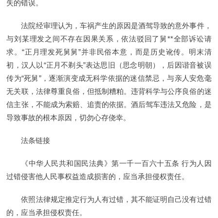
失的错误。
法院经审理认为，车祸产生的原因是酒驾导致的意外事件，
与刘某理发之间不存在因果关系，依法驳回了舅**全部诉讼请
求。“正月理发死舅舅”并非民俗本意，而是历史讹传。明末清
初，汉人以“正月不剃头”表达思旧（思念明朝），后因谐音被误
传为“死舅”，逐渐演变成无科学依据的迷信禁忌，与亲人安危毫
无关联，法律尊重良俗，但抵制糟粕。违背科学与公序良俗的迷
信主张，不能成为索赔、追责的依据。酒后驾车违法又危险，是
导致事故的根本原因，切勿心存侥幸。
法条链接
《中华人民共和国民法典》第一千一百六十五条 行为人因
过错侵害他人民事权益造成损害的，应当承担侵权责任。
依照法律规定推定行为人有过错，其不能证明自己没有过错
的，应当承担侵权责任。