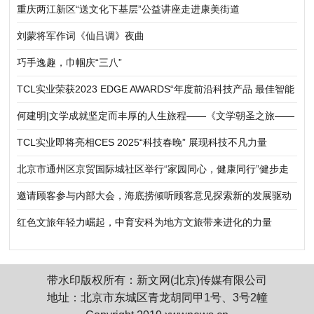
重庆两江新区“送文化下基层”公益讲座走进康美街道
刘蒙将军作词《仙吕调》夜曲
巧手逸趣，巾帼庆“三八”
TCL实业荣获2023 EDGE AWARDS“年度前沿科技产品 最佳智能
家居产品”奖
何建明|文学成就坚定而丰厚的人生旅程——《文学朝圣之旅——
郭久麟自传》序
TCL实业即将亮相CES 2025“科技春晚” 展现科技不凡力量
北京市通州区京贸国际城社区举行“家园同心，健康同行”健步走
活动
邀请顾客参与内部大会，海底捞倾听顾客意见探索新的发展驱动
力
红色文旅年轻力崛起，中育安科为地方文旅带来进化的力量
带水印版权所有：新文网(北京)传媒有限公司
地址：北京市东城区青龙胡同甲1号、3号2幢