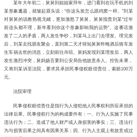
某年大年初二，舅舅到姐姐家拜年，进门看到在玩手机的刘
某形象邋遢，就皱起眉头说：“你这头发怎么跟鸡窝一样。”刘某
对舅舅的说教熟视无睹，更加激怒了舅舅。舅舅指责刘某“过年
前连头都不理，新年看到你这个形象影响我的运势”。这番话激
发了二人的矛盾，两人发生争吵，刘某马上出门去理发。理完发
后，刘某去找朋友聚会，直到第二天才得知舅舅昨晚酒后骑车发
生车祸去世的消息，立刻前往吊唁。舅妈发现刘某理发后，两人
发生激烈冲突，舅妈扬言要到公安局告他故意杀人。控告未果，
又将刘某诉至法院，要求其承担民事侵权赔偿责任，索赔100万
元。
法院审理
民事侵权赔偿责任是指行为人侵犯他人民事权利所应承担的
法律后果。民事侵权行为的构成要件有：一、行为人实施了民事
违法行为；二、造成了他人财产或人身损害的事实；三、违法行
为与损害后果之间具有因果关系；四、行为人主观上有故意或过