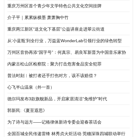
感
重庆万州区首个青少年文学特色公共文化空间挂牌
介子平｜累累纵横墨 萧萧胸中竹
重庆两江新区“送文化下基层”公益讲座走进翠云街道
从‘小蓝瓶’到全行业，万益蓝WonderLab引领行业的绿色转型
万州区音协再添“国字号”：何真宗、易良军新晋为中国音乐家协
会会员
内蒙古松山区检察院：聚力打击危害食品安全犯罪
普法时刻︱被打者还手打伤对方，该不该赔偿？
心飞半山温泉（外一首）
德尔玛发布3款旗舰新品，开启家居清洁“免维护”时代
郭新民:《夏至遐思》
为了诗与远方——记格律体新诗专委会迎春茶话会
全国百城全民传递雷锋 林秀贞火炬活动 莞穗深珠四城联动举行