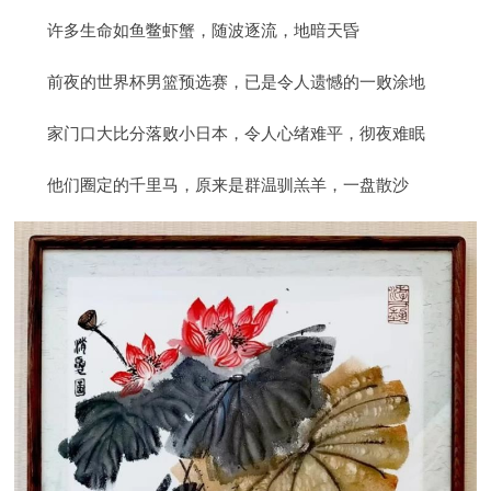
许多生命如鱼鳖虾蟹，随波逐流，地暗天昏
前夜的世界杯男篮预选赛，已是令人遗憾的一败涂地
家门口大比分落败小日本，令人心绪难平，彻夜难眠
他们圈定的千里马，原来是群温驯羔羊，一盘散沙