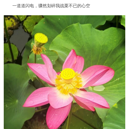
一道道闪电，骤然划碎我战栗不已的心空