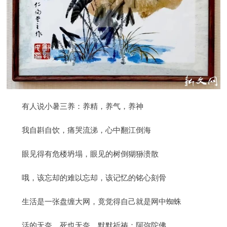
有人说小暑三养：养精，养气，养神
我自斟自饮，痛哭流涕，心中翻江倒海
眼见得有危楼坍塌，眼见的树倒猢狲溃散
哦，该忘却的难以忘却，该记忆的铭心刻骨
生活是一张盘缠大网，竟觉得自己就是网中蜘蛛
活的无奈，死也无奈，默默祈祷：阿弥陀佛