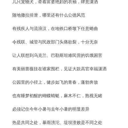
几只宠物犬，牵着富婆艳妇的衣袖，肆意潇洒
随地撒拉排泄，哪里还有什么公德风范
有残疾人与流浪汉，在地铁口桥墩下任意蜷曲
令残联、城管与民政部门头痛欲裂，十分无奈
让人联想到乌克兰、巴勒斯坦难民营的饥饿困苦
有美丽蔷薇挂在谁家围栏，见证大款高官幸福潇洒
公园里的小径上，健步如飞的青春，蓬勃奔放
也有睡梦初醒的蝴蝶蜻蜓，麻木不仁，熟视无睹
必须记住今年小暑与去年小暑的明显差异
热是共同之处，暴雨滂沱、堤坝溃败是不同之处