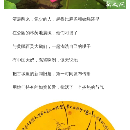
清晨醒来，觉少的人，起得比麻雀和蚊蝇还早
在公园的林荫地晨练，他们习惯了
与黄鹂百灵大鹅们，一起淘洗自己的嗓子
有中国大妈，骂骂咧咧，谈天说地
把古城里的新闻旧趣，第一时间发布传播
用她们特有的如簧长舌，搅活了一个炎热的节气