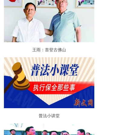
王雨：首登古佛山
普法小讲堂