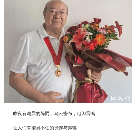
昨夜有诡异的阵雨，乌云密布，电闪雷鸣
让人们有按耐不住的恍惚与抑郁