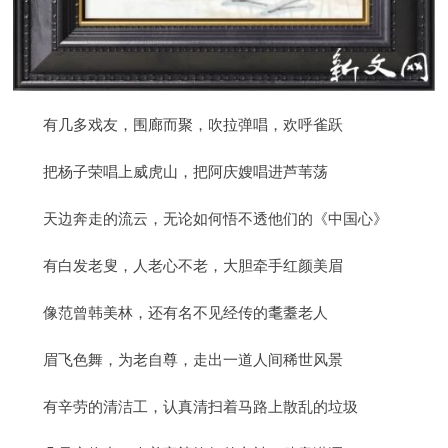
有几多戏友，围廊而聚，吹拉弹唱，欢呼雀跃
把杨子荣唱上威虎山，把阿庆嫂唱进芦苇荡
天边奔走的流云，无论如何悟不透他们的《中国心》
有白发老叟，人老心不老，大胆牵手红颜美眉
像范曾韩美林，还有名不见经传的耄耋老人
眉飞色舞，为老自尊，走出一道人间稀世风景
有辛劳的清洁工，认真清扫着马路上散乱的垃圾