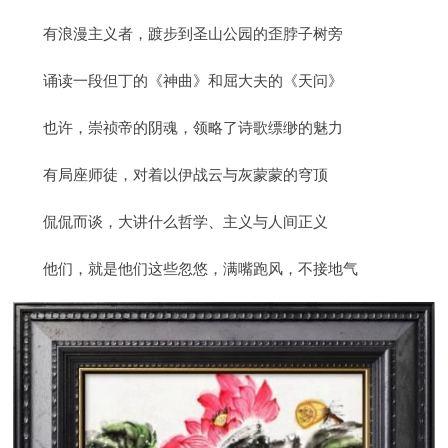
有浪漫主义者，踱步到圣山公园的歪脖子树旁
诵读一段但丁的《神曲》和屈大夫的《天问》
也许，崇祯帝的阴魂，领略了诗歌缥缈的魅力
有局座师徒，对着以伊战云与灰蒙蒙的穹顶
侃侃而谈，大讲什么哲学、主义与人间正义
他们，就是他们这些忽悠，满嘴跑风，不接地气