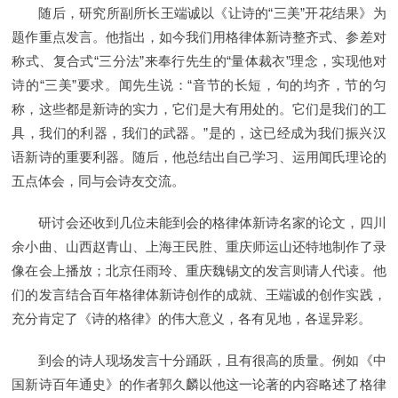
随后，研究所副所长王端诚以《让诗的“三美”开花结果》为
题作重点发言。他指出，如今我们用格律体新诗整齐式、参差对
称式、复合式“三分法”来奉行先生的“量体裁衣”理念，实现他对
诗的“三美”要求。闻先生说：“音节的长短，句的均齐，节的匀
称，这些都是新诗的实力，它们是大有用处的。它们是我们的工
具，我们的利器，我们的武器。”是的，这已经成为我们振兴汉
语新诗的重要利器。随后，他总结出自己学习、运用闻氏理论的
五点体会，同与会诗友交流。
研讨会还收到几位未能到会的格律体新诗名家的论文，四川
余小曲、山西赵青山、上海王民胜、重庆师运山还特地制作了录
像在会上播放；北京任雨玲、重庆魏锡文的发言则请人代读。他
们的发言结合百年格律体新诗创作的成就、王端诚的创作实践，
充分肯定了《诗的格律》的伟大意义，各有见地，各逞异彩。
到会的诗人现场发言十分踊跃，且有很高的质量。例如《中
国新诗百年通史》的作者郭久麟以他这一论著的内容略述了格律