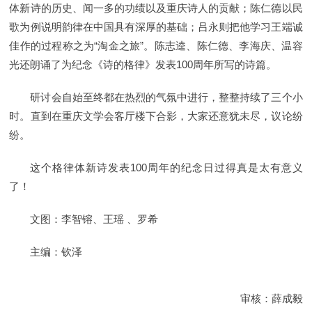
体新诗的历史、闻一多的功绩以及重庆诗人的贡献；陈仁德以民
歌为例说明韵律在中国具有深厚的基础；吕永则把他学习王端诚
佳作的过程称之为“淘金之旅”。陈志逵、陈仁德、李海庆、温容
光还朗诵了为纪念《诗的格律》发表100周年所写的诗篇。
研讨会自始至终都在热烈的气氛中进行，整整持续了三个小
时。直到在重庆文学会客厅楼下合影，大家还意犹未尽，议论纷
纷。
这个格律体新诗发表100周年的纪念日过得真是太有意义
了！
文图：李智镕、王瑶 、罗希
主编：钦泽
审核：薛成毅