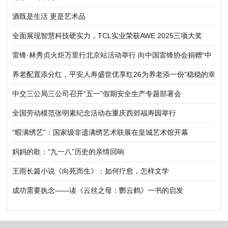
酒既是生活 更是艺术品
全面展现智慧科技硬实力，TCL实业荣获AWE 2025三项大奖
雷锋·林秀贞火炬万里行北京站活动举行 向中国雷锋协会捐赠“中
华五福吉神”作品
养老配置添分红，平安人寿盛世优享红26为养老添一份“稳稳的幸
福”
中交三公局三公司召开“五一”假期安全生产专题部署会
全国劳动模范张明素纪念活动在重庆西郊福寿园举行
“暇满绣艺”：国家级非遗满绣艺术联展在皇城艺术馆开幕
妈妈的歌：“九一八”历史的亲情回响
王雨长篇小说《向死而生》：如何疗愈，怎样文学
成功需要执念——读《云丝之母：酆云鹤》一书的启发