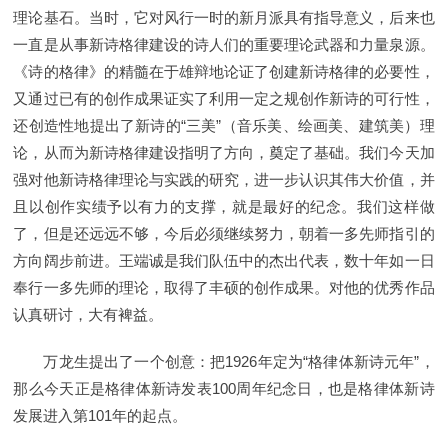
理论基石。当时，它对风行一时的新月派具有指导意义，后来也
一直是从事新诗格律建设的诗人们的重要理论武器和力量泉源。
《诗的格律》的精髓在于雄辩地论证了创建新诗格律的必要性，
又通过已有的创作成果证实了利用一定之规创作新诗的可行性，
还创造性地提出了新诗的“三美”（音乐美、绘画美、建筑美）理
论，从而为新诗格律建设指明了方向，奠定了基础。我们今天加
强对他新诗格律理论与实践的研究，进一步认识其伟大价值，并
且以创作实绩予以有力的支撑，就是最好的纪念。我们这样做
了，但是还远远不够，今后必须继续努力，朝着一多先师指引的
方向阔步前进。王端诚是我们队伍中的杰出代表，数十年如一日
奉行一多先师的理论，取得了丰硕的创作成果。对他的优秀作品
认真研讨，大有裨益。
万龙生提出了一个创意：把1926年定为“格律体新诗元年”，
那么今天正是格律体新诗发表100周年纪念日，也是格律体新诗
发展进入第101年的起点。