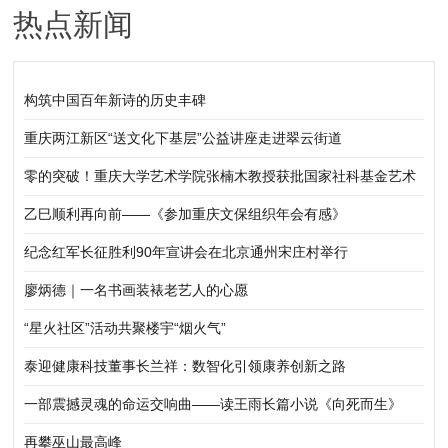
热点新闻
构筑中国百年新诗的历史丰碑
重庆两江新区“送文化下基层”公益讲座走进翠云街道
零的突破！重庆大学艺术学院张楠木教授获批国家社科基金艺术
学重大项目
乙巳顺利再向前——《参加重庆文保组织年会有感》
纪念红军长征胜利90年宣讲会在北京通州宋庄村举行
廖炳德｜一名书画装裱老艺人的心愿
“星火社区”活动共聚楼宇“烟火气”
泰迎健康科技董事长兰祥：数智化引领康养创新之路
一部震撼灵魂的命运交响曲——读王雨长篇小说《向死而生》
再攀巫山最高峰