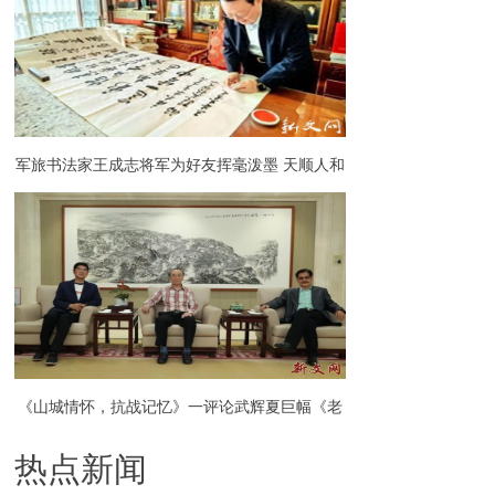
军旅书法家王成志将军为好友挥毫泼墨 天顺人和
万事兴 风生水起顺自然成
《山城情怀，抗战记忆》一评论武辉夏巨幅《老
热点新闻
山城一览图》