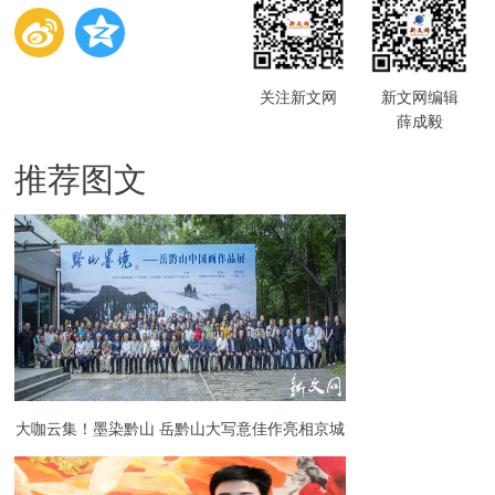
关注新文网
新文网编辑
薛成毅
推荐图文
大咖云集！墨染黔山 岳黔山大写意佳作亮相京城