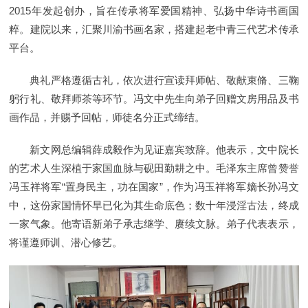
2015年发起创办，旨在传承将军爱国精神、弘扬中华诗书画国
粹。建院以来，汇聚川渝书画名家，搭建起老中青三代艺术传承
平台。
典礼严格遵循古礼，依次进行宣读拜师帖、敬献束脩、三鞠
躬行礼、敬拜师茶等环节。冯文中先生向弟子回赠文房用品及书
画作品，并赐予回帖，师徒名分正式缔结。
新文网总编辑薛成毅作为见证嘉宾致辞。他表示，文中院长
的艺术人生深植于家国血脉与砚田勤耕之中。毛泽东主席曾赞誉
冯玉祥将军“置身民主，功在国家”，作为冯玉祥将军嫡长孙冯文
中，这份家国情怀早已化为其生命底色；数十年浸淫古法，终成
一家气象。他寄语新弟子承志继学、赓续文脉。弟子代表表示，
将谨遵师训、潜心修艺。