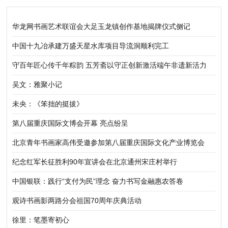
华龙网书画艺术联谊会大足玉龙镇创作基地揭牌仪式侧记
中国十九冶承建万盛天星水库项目导流洞顺利完工
守百年匠心传千年粽韵 五芳斋以守正创新激活端午非遗新活力
吴文：雅聚小记
未央：《笨拙的挺拔》
第八届重庆国际文博会开幕 亮点纷呈
北京青年书画家高伟受邀参加第八届重庆国际文化产业博览会
纪念红军长征胜利90年宣讲会在北京通州宋庄村举行
中国银联：践行“支付为民”理念 奋力书写金融惠农答卷
观诗书画影两路分会祖国70周年庆典活动
徐里：笔墨寄初心