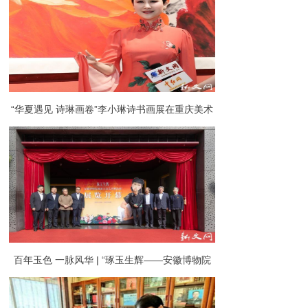
“华夏遇见 诗琳画卷”李小琳诗书画展在重庆美术
馆启幕
百年玉色 一脉风华 | “琢玉生辉——安徽博物院
藏潘玉良艺术精品展”开幕