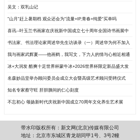
吴文：双乳山记
"山月"赶上暑期档 观众还会为"流量+IP,青春+纯爱"买单吗
喜讯--叶玉兰书画家在庆祝新中国成立七十周年全国诗书画展中
获奖
书法家、书法理论家周述华先生访谈录（一）周述华为何不加入
书协的原因
我与画家武辉夏——他画鹤，我写文，下力人的情与心相近相通
冰+大润发 酷爽十足世界杯蒙牛冰+2026世界杯限定新品盛大发
布
名森妙品堂举办顾问委员会成立大会暨高级艺术顾问受聘仪式
知名专家蔡守旺 肝胆胰间的仁心刻度
不忘初心 颂扬新时代庆祝新中国成立70周年文化养生艺术展
带水印版权所有：新文网(北京)传媒有限公司
地址：北京市东城区青龙胡同甲1号、3号2幢