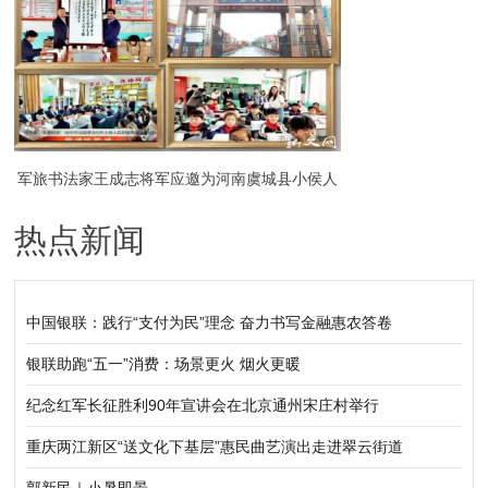
军旅书法家王成志将军应邀为河南虞城县小侯人
热点新闻
民日报希望小学捐赠书法作品毛泽东《清平乐·会
昌》
中国银联：践行“支付为民”理念 奋力书写金融惠农答卷
银联助跑“五一”消费：场景更火 烟火更暖
纪念红军长征胜利90年宣讲会在北京通州宋庄村举行
重庆两江新区“送文化下基层”惠民曲艺演出走进翠云街道