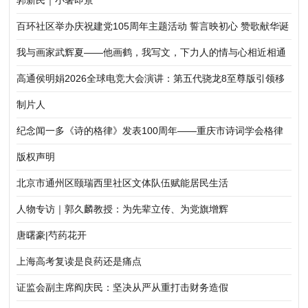
郭新民｜小暑即景
百环社区举办庆祝建党105周年主题活动 誓言映初心 赞歌献华诞
我与画家武辉夏——他画鹤，我写文，下力人的情与心相近相通
高通侯明娟2026全球电竞大会演讲：第五代骁龙8至尊版引领移
动电竞迈向职业化、标准化新阶段
制片人
纪念闻一多《诗的格律》发表100周年——重庆市诗词学会格律
体新诗研究所举行新诗格律建设践行研讨会
版权声明
北京市通州区颐瑞西里社区文体队伍赋能居民生活
人物专访｜郭久麟教授：为先辈立传、为党旗增辉
唐曙豪|芍药花开
上海高考复读是良药还是痛点
证监会副主席阎庆民：坚决从严从重打击财务造假