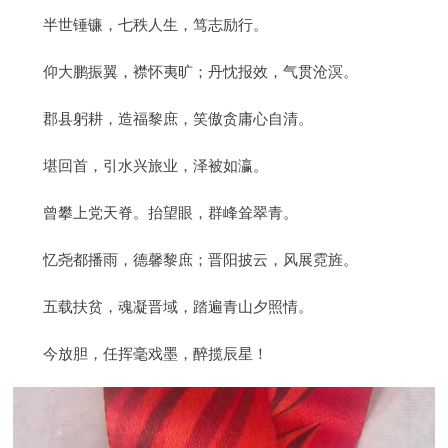
半世锤镰，七秩人生，笃志励行。
仰大鹏振翼，襟怀夷旷；丹忱报效，气贯沧溟。
郡县躬耕，造福黎庶，笑傲贪庸心自清。
堪回首，引水兴旅业，泽被如瀛。
曾攀上党天脊。抬望眼，群峰耸翠青。
忆尧都播雨，德馨黎庶；晋阳披云，风展霓旌。
五载扶贫，魂凝晋域，踏遍青山夕照情。
今放胆，任挥毫戏墨，醉揽辰星！