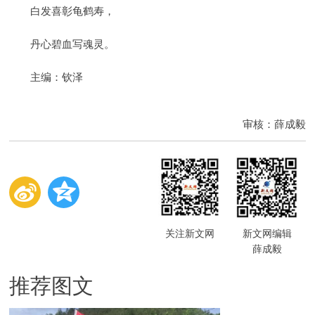
白发喜彰龟鹤寿，
丹心碧血写魂灵。
主编：钦泽
审核：薛成毅
关注新文网
新文网编辑
薛成毅
推荐图文