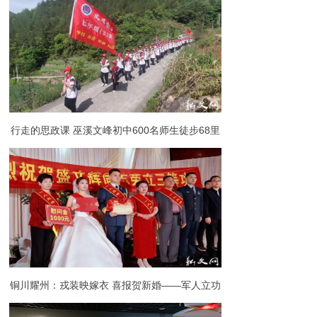
行走的思政课 巫溪文峰初中600名师生徒步68里
追寻红色足迹
铜川耀州：戎装映嫁衣 喜报贺新婚——军人立功