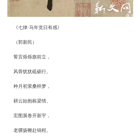
《七律·马年党日有感》
（郭新民）
誓言烁烁旗前立，
风骨犹犹砥砺行。
种月初萦桑梓梦，
耕云始抱栋梁情。
宏图展卷开新宇，
老骥扬鞭赴锦程。