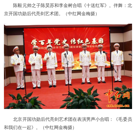
陈毅元帅之子陈昊苏和李金树合唱《十送红军》。伴舞：北
京开国功勋后代亮剑艺术团。（中红网金梅摄）
北京开国功勋后代亮剑艺术团在表演男声小合唱：《毛委员
和我们在一起》。（中红网金梅摄）