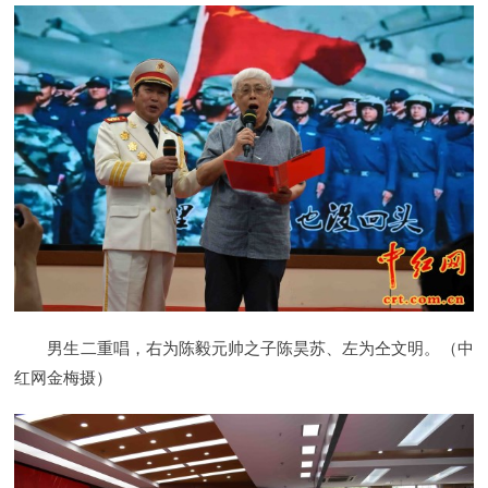
男生二重唱，右为陈毅元帅之子陈昊苏、左为仝文明。（中
红网金梅摄）