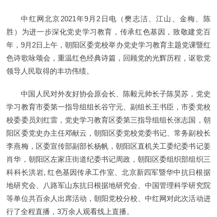
中红网北京2021年9月2日电（樊志洁、江山、金梅、陈
胜）为进一步深化党史学习教育，传承红色基因，致敬建党百
年，9月2日上午，朝阳区委党校举办党史学习教育主题党课暨红
色诗歌咏颂会，重温红色经典诗篇，回顾党的光辉历程，讴歌党
领导人民取得的丰功伟绩。
中国人民对外友好协会原会长、陈毅元帅长子陈昊苏，党史
学习教育市委第一指导组组长谷守元、副组长王书臣，市委党校
校委委员刘红雷，党史学习教育区委第三指导组组长张志国，朝
阳区委党史办主任邓献云，朝阳区委党校党委书记、常务副校长
李燕梅，区委宣传部副部长杨帆，朝阳区直机关工委纪委书记姜
肖华，朝阳区左家庄街道纪委书记周政，朝阳区委组织部组织三
科科长洪岩, 红色基因传承工作室、北京新四军暨华中抗日根据
地研究会、八路军山东抗日根据地研究会、中国管理科学研究院
等单位共百余人出席活动，朝阳党校分校、中红网对此次活动进
行了全程直播，3万余人观看线上直播。