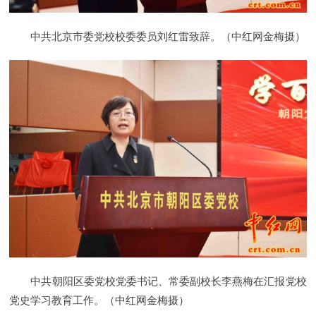
中共北京市委党校校委委员刘红雷致辞。（中红网金梅摄）
中共朝阳区委党校党委书记、常委副校长李燕梅在汇报党校
党史学习教育工作。（中红网金梅摄）