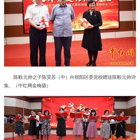
陈毅元帅之子陈昊苏（中）向朝阳区委党校赠送陈毅元帅诗
集。（中红网金梅摄）