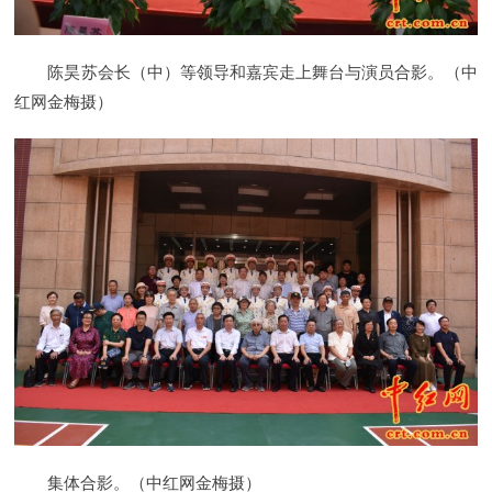
陈昊苏会长（中）等领导和嘉宾走上舞台与演员合影。（中
红网金梅摄）
集体合影。（中红网金梅摄）