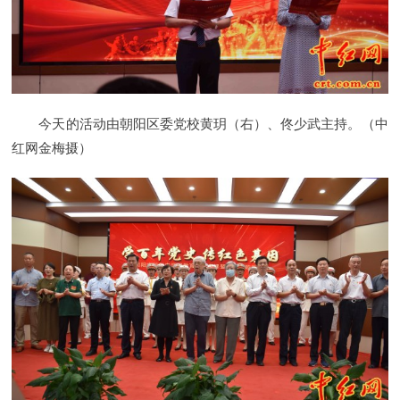
今天的活动由朝阳区委党校黄玥（右）、佟少武主持。（中
红网金梅摄）