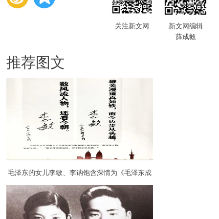
关注新文网
新文网编辑
薛成毅
推荐图文
毛泽东的女儿李敏、李讷饱含深情为《毛泽东成
功的秘诀》一书题字