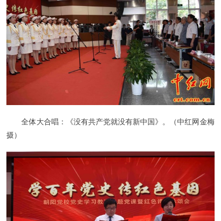
全体大合唱：《没有共产党就没有新中国》。（中红网金梅
摄）