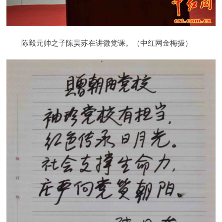
陈毅元帅之子陈昊苏在讲微党课。（中红网金梅摄）