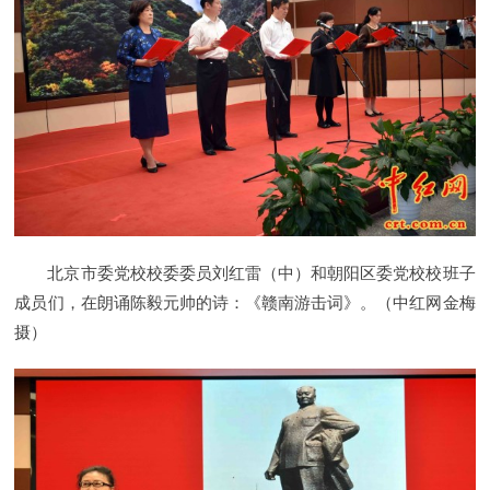
北京市委党校校委委员刘红雷（中）和朝阳区委党校校班子
成员们，在朗诵陈毅元帅的诗：《赣南游击词》。（中红网金梅
摄）