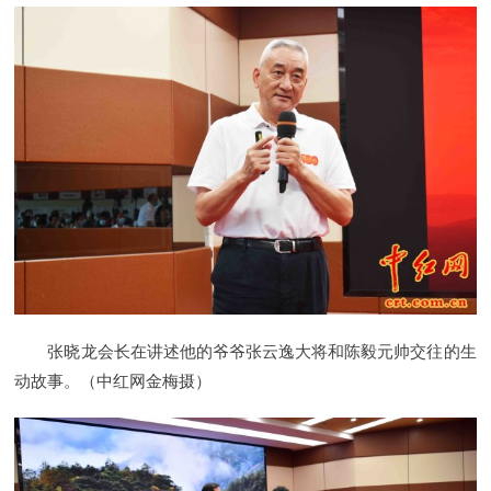
张晓龙会长在讲述他的爷爷张云逸大将和陈毅元帅交往的生
动故事。（中红网金梅摄）