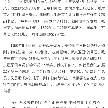
了女儿，我们就要“对亲家”。1946年，毛岸英秘密回到延安。不
久，他遵照父亲的嘱咐，去乡村劳动。因胡宗南进犯延安，毛岸
英才回到毛泽东身边。建国后，毛岸英在北京机器总厂任党支部
副书记。1949年10月15日与刘思齐结婚。朝鲜战争爆发后，毛
岸英参加志愿军赴朝，1950年11月25日不幸牺牲。同成千上万
劳动人民的儿子一样永远的留在了那里。
1950年6月25日，朝鲜战争爆发，美帝国主义把朝鲜战火烧
到了鸭绿江边，党中央发出了“抗美援朝，保家卫国”的号召。毛
岸英抱定了去朝鲜参战的信心，主动请缨，坚决要求入朝参战。
志愿军司令员彭德怀说：“岸英，我收下你了。你就是我们志愿
军的第一个志愿兵。”临行前，父亲对毛岸英说：“你是共产党
员，又是毛泽东的儿子，到了朝鲜战场上，就更要吃苦在先，牺
牲在前!”在后来的朝鲜战场上，毛岸英也牢牢记住了父亲说的这
句话！
毛岸英又去医院看望了正在生病住院的妻子刘思齐，