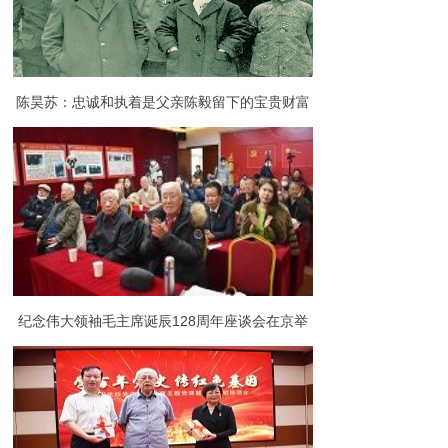
陈昊苏：忠诚和执着是父亲陈毅留下的宝贵财富
纪念伟大领袖毛主席诞辰128周年座谈会在京举
行