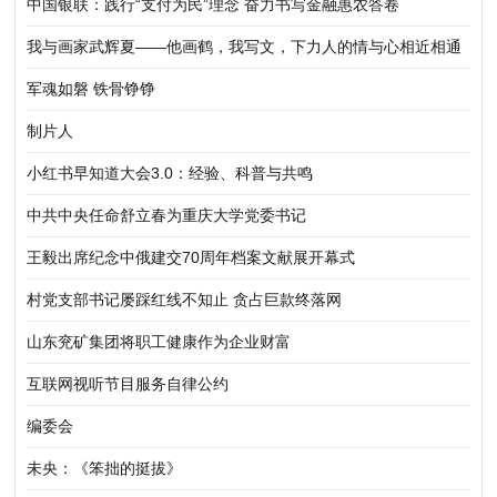
家眼中的中国》正式出版发行
中国银联：践行“支付为民”理念 奋力书写金融惠农答卷
我与画家武辉夏——他画鹤，我写文，下力人的情与心相近相通
军魂如磐 铁骨铮铮
制片人
小红书早知道大会3.0：经验、科普与共鸣
中共中央任命舒立春为重庆大学党委书记
王毅出席纪念中俄建交70周年档案文献展开幕式
村党支部书记屡踩红线不知止 贪占巨款终落网
山东兖矿集团将职工健康作为企业财富
互联网视听节目服务自律公约
编委会
未央：《笨拙的挺拔》