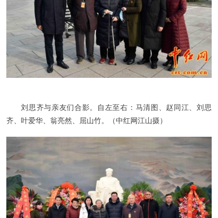
刘思齐与亲友们合影。自左至右：马清图、赵同江、刘思
齐、叶爱华、翁亮然、屈山竹。（中红网江山摄）