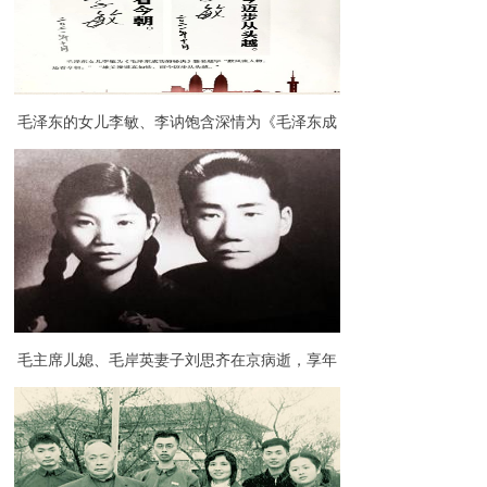
毛泽东的女儿李敏、李讷饱含深情为《毛泽东成
功的秘诀》一书题字
毛主席儿媳、毛岸英妻子刘思齐在京病逝，享年
92岁