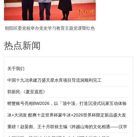
朝阳区委党校举办党史学习教育主题党课暨红色
热点新闻
诗歌咏颂会（组图）
关于我们
中国十九冶承建万盛天星水库项目导流洞顺利完工
郭新民:《夏至遐思》
螃蟹账号亮相BW2026，以「顶中顶」打造沉浸式玩家互动体验
冰+大润发 酷爽十足世界杯蒙牛冰+2026世界杯限定新品盛大发
布
重磅！赵晏彪、王十月联袂主编《跨越山海的文化相遇——汉学