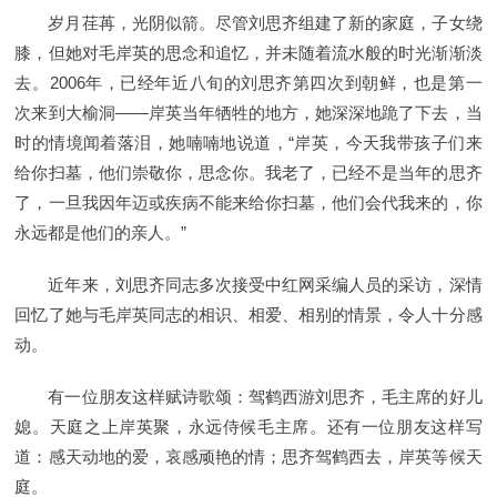
岁月荏苒，光阴似箭。尽管刘思齐组建了新的家庭，子女绕
膝，但她对毛岸英的思念和追忆，并未随着流水般的时光渐渐淡
去。2006年，已经年近八旬的刘思齐第四次到朝鲜，也是第一
次来到大榆洞——岸英当年牺牲的地方，她深深地跪了下去，当
时的情境闻着落泪，她喃喃地说道，“岸英，今天我带孩子们来
给你扫墓，他们崇敬你，思念你。我老了，已经不是当年的思齐
了，一旦我因年迈或疾病不能来给你扫墓，他们会代我来的，你
永远都是他们的亲人。”
近年来，刘思齐同志多次接受中红网采编人员的采访，深情
回忆了她与毛岸英同志的相识、相爱、相别的情景，令人十分感
动。
有一位朋友这样赋诗歌颂：驾鹤西游刘思齐，毛主席的好儿
媳。天庭之上岸英聚，永远侍候毛主席。还有一位朋友这样写
道：感天动地的爱，哀感顽艳的情；思齐驾鹤西去，岸英等候天
庭。