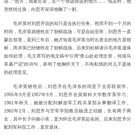
说：“思齐，我要出差，去一个很远很远的地方……”临走时，他
突然转过身，向思齐深深地鞠了一躬。
毛岸英对刘思齐说的却只是去执行任务。然而不到一个月的
时间，毛岸英就牺牲在了朝鲜战场，可是自始至终，刘思齐一直
蒙在鼓里，直到三年后，她才知道毛岸英当时出差去的地方是朝
鲜，而岸英已经牺牲在了朝鲜战场。后来刘松林请示毛岸英遗体
如何处理，毛主席写的电文稿中引用“青山处处埋忠骨，何须马
革裹尸还”的诗句，表明了他胸怀天下，不徇私情的对儿子遗体
的处理意见。
毛岸英牺牲后，刘思齐在毛泽东的同意下去苏联留学。
1955年9月至1957年9月，刘思齐在莫斯科大学数学系学习。
1961年秋天，她被分配到解放军工程兵某部从事翻译工作。
1962年2月，刘思齐与空军学院教员杨茂之结婚，生有两子两
女，其中长子叫杨小英，是为怀念毛岸英起名的。后来刘思齐分
配到军科院工作，直至退休。