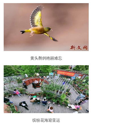
黄头鹡鸰艳丽难忘
缤纷花海迎亚运