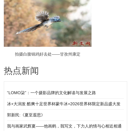
征集中
拍摄白腹锦鸡好去处——甘孜州康定
热点新闻
“LOMO柒”：一个摄影品牌的文化解读与发展之路
冰+大润发 酷爽十足世界杯蒙牛冰+2026世界杯限定新品盛大发
布
郭新民:《夏至遐思》
我与画家武辉夏——他画鹤，我写文，下力人的情与心相近相通