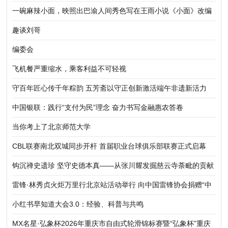
一碗麻辣小面，映照出巴渝人间秀色写在王雨小说《小面》改编
的电影《香喷喷》开拍时
趣谈刘哥
编委会
飞机餐严重缩水，乘客利益不可轻视
守百年匠心传千年粽韵 五芳斋以守正创新激活端午非遗新活力
中国银联：践行“支付为民”理念 奋力书写金融惠农答卷
当你考上了北京师范大学
CBL联赛南北双城同步开杆 首届职业台球俱乐部联赛正式启幕
钩沉禅史遗珍 坚守史德本真——从张川耀发掘慈云寺荼毗的贡献
说开去
雷锋·林秀贞火炬万里行北京站活动举行 向中国雷锋协会捐赠“中
华五福吉神”作品
小红书早知道大会3.0：经验、科普与共鸣
MX名星·弘象杯2026年重庆市自由式轮滑锦标赛暨“弘象杯”重庆