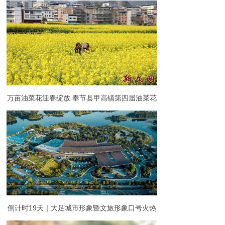
万亩油菜花迎春绽放 奉节县甲高镇第四届油菜花
赏花季开幕
倒计时19天｜大足城市形象暨文旅形象口号火热