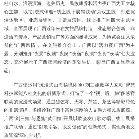
桂山水、浪漫滨海、边关历史、民族康养和活力夜广西为五大核
心主题，以“沉浸式体验+线上线下展销联动”为双主线，打造沉
浸体验区、业态展销区、非遗展演区、线上推广区四大主题区
域，全面展现了广西近年来在文旅品牌打造、业态融合创新、非
遗活态传承、产品营销推广等方面的显著成果，为博览会注入浓
郁的“广西风情”。在文旅推介会上，广西以“活力夜广西”为主
题，分别推介“夜景”“夜购”“夜娱”“夜宿”“夜演”“夜食”“夜读”七大业
态，充分展示了广西夜间经济的蓬勃生机，彰显广西文旅新业
态。
广西馆运用“沉浸式山海秘境体验+刘三姐数字人互动”智慧
科技赋能八桂文化的创新形式，打造了一个“视、听、触”多感官
联动的沉浸式场景。通过独弦琴、天琴、芦笙、茶艺等精彩绝伦
的非遗演绎，多维诠释广西丰富且深厚的人文魅力和民族底蕴。
广西“刘三姐”与恩施“黄四姐”开展以歌会友山歌对唱、线上展播
推广联动，通过“以歌引客、以文促旅”的创新形式，实现两地文
旅资源“双向奔赴”。