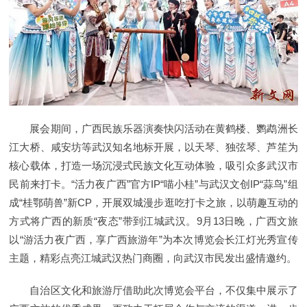
展会期间，广西民族乐器演奏快闪活动在黄鹤楼、鹦鹉洲长
江大桥、咸安坊等武汉知名地标开展，以天琴、独弦琴、芦笙为
核心载体，打造一场沉浸式民族文化互动体验，吸引众多武汉市
民前来打卡。“活力夜广西”官方IP“喵小桂”与武汉文创IP“蒜鸟”组
成“桂鄂萌兽”新CP，开展双城漫步逛吃打卡之旅，以萌趣互动的
方式将广西的新质“夜态”带到江城武汉。9月13日晚，广西文旅
以“游活力夜广西，享广西旅游年”为本次博览会长江灯光秀宣传
主题，精彩点亮江城武汉热门商圈，向武汉市民发出盛情邀约。
自治区文化和旅游厅借助此次博览会平台，不仅集中展示了