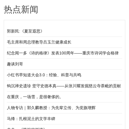
热点新闻
担道义，妙手铸文章
郭新民:《夏至遐思》
毛主席和周总理教导吕玉兰健康成长
纪念闻一多《诗的格律》发表100周年——重庆市诗词学会格律
体新诗研究所举行新诗格律建设践行研讨会
趣谈刘哥
小红书早知道大会3.0：经验、科普与共鸣
钩沉禅史遗珍 坚守史德本真——从张川耀发掘慈云寺荼毗的贡献
说开去
在重庆，一场雪，是很奢侈的。
人物专访｜郭久麟教授：为先辈立传、为党旗增辉
马烽：扎根泥土的文学丰碑