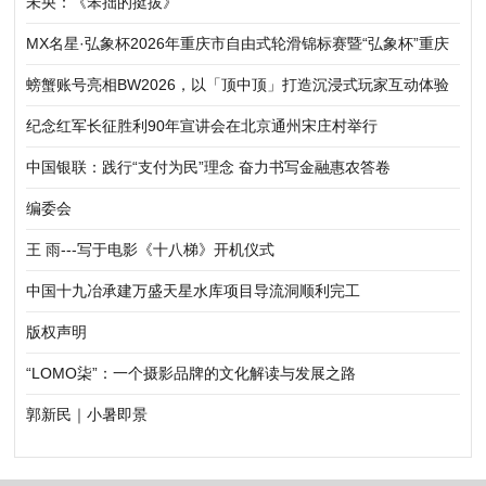
未央：《笨拙的挺拔》
MX名星·弘象杯2026年重庆市自由式轮滑锦标赛暨“弘象杯”重庆
市轮滑公开赛（铜梁站）圆满落幕
螃蟹账号亮相BW2026，以「顶中顶」打造沉浸式玩家互动体验
纪念红军长征胜利90年宣讲会在北京通州宋庄村举行
中国银联：践行“支付为民”理念 奋力书写金融惠农答卷
编委会
王 雨---写于电影《十八梯》开机仪式
中国十九冶承建万盛天星水库项目导流洞顺利完工
版权声明
“LOMO柒”：一个摄影品牌的文化解读与发展之路
郭新民｜小暑即景