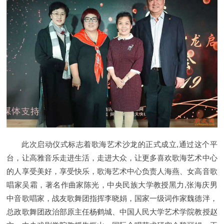
此次启动仪式标志着歌海艺术沙龙的正式成立,通过这个平
台，让高雅音乐走进生活，走进大众，让更多喜欢歌海艺术中心
的人享受美好，享受快乐，歌海艺术中心负责人海燕、女高音歌
唱家吴霜，著名作曲家陈光，中央民族大学教授黑力,张海庆男
中音歌唱家，战友歌舞团指挥李晓娟，国家一级词作家魏德泮，
总政歌舞团政治部原主任杨鹤城、中国人民大学艺术学院教授赵