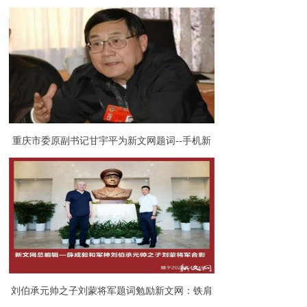
题词——办好新文网 传播正能量
重庆市委原副书记甘宇平为新文网题词--手机新
媒体 点开便见喜
刘伯承元帅之子刘蒙将军题词勉励新文网：铁肩