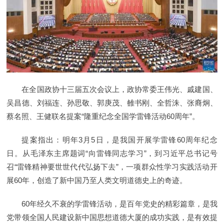
在全国政协十三届五次会议上，政协常委王伟光、戚建国、
吴昌德、刘福连、孙思敬、郭庚茂、雒书刚、全哲洙、张裔炯、
蔡名照、王健联名提案“隆重纪念全国学雷锋活动60周年”。
提案指出：明年3月5日，是我国开展学雷锋60周年纪念
日。从毛泽东主席题词“向雷锋同志学习”，到习近平总书记号
召“雷锋精神要世世代代弘扬下去”，一项群众性学习实践活动开
展60年，创造了新中国乃至人类文明道德史上的奇迹。
60年经久不衰的学雷锋活动，是百年党史的精彩篇章，是我
党带领全国人民建设新中国思想道德大厦的成功实践，是有效提