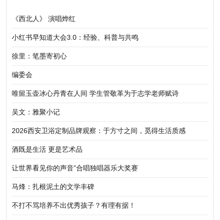
《西北人》 演唱烨红
小红书早知道大会3.0：经验、科普与共鸣
徐里：笔墨寄初心
编委会
唯留玉壶冰心丹青在人间 学生管敬革为于志学老师赋诗
吴文：雅聚小记
2026西安卫浴定制品牌观察：于方寸之间，觅得生活质感
酒既是生活 更是艺术品
让世界看见你的声音”合唱独唱器乐大奖赛
马烽：扎根泥土的文学丰碑
不打不骂培养不出优秀孩子？有理有据！