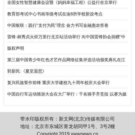
全国女性智慧健康会议暨《妈妈幸福工程》公益行在京举行
教育部考试中心书画等级考试在渝8所学校新设考点
中国银联：践行“支付为民”理念 奋力书写金融惠农答卷
雷锋·林秀贞火炬万里行北京站活动举行 向中国雷锋协会捐赠“中
华五福吉神”作品
版权声明
第三届中国青少年红色才艺作品网络征集评选活动颁奖典礼在江
苏太湖湾举行
郭新民:《夏至遐思》
复兴民族誓作前锋 重庆大学建校九十周年校庆大会举行
中国自行车运动骑游大会在大厂举行：千名骑手齐竞技 以赛为媒
促协同
带水印版权所有：新文网(北京)传媒有限公司
地址：北京市东城区青龙胡同甲1号、3号2幢
Copyright 2019 xwwnews.cn