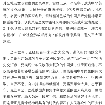
升全社会文明程度的国民教育。雷锋已从一个名字，成为中华美
德的文化标识、人民群众的道德楷模、2亿多志愿者的共同称
号、名扬世界的国家名片。雷锋精神已成为中国共产党精神谱系
的重要内容。认真总结全民学雷锋60年的伟大实践和宝贵经验，
对于弘扬伟大建党精神“增加历史自信、增进团结统一、增强斗
争精神”，在全社会形成崇德向上的良好道德风尚，意义重大而
深远。
当今世界，正经历百年未有之大变局，进入新的动荡变革
期，意识形态领域的斗争更加严峻复杂。站在“两个一百年”的历
史交汇点，要实现中华民族伟大复兴的中国梦，任重而道远，不
仅需要培养能够堪当重任的时代新人，更需要用中华民族的伟大
精神统一思想意志、凝聚智慧力量，更需要艰苦创业、积极进
取、自强不息、奋力拚搏的奉献精神，更需要顾全大局、忠于职
守、克己奉公、处处以国家和集体利益为重的主人翁风貌，更需
要相互尊重、助人为乐、诚实守信、和谐融洽的良好社会风尚。
而这些正是雷锋精神所具有的时代内容和在人民群众中的巨大影