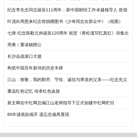
纪念李先念同志诞辰111周年：新中国财经工作卓越领导人 曾倡
导扩大企业自主权
叶茂向周恩来纪念馆捐赠图书《少奇同志在群众中》（组图）
七律·纪念陈毅元帅诞辰120周年 祝贺《青松漫写忆真红》诗集出
版
周勇｜重读杨闇公
长沙会战港口大捷
构筑中国百年新诗的历史丰碑
江山：致敬，我的勤劳、节俭、诚信与厚道的父亲——纪念先父
江汉生诞辰一百周年
重温红色记忆 传承红色血脉
新文网在中红网总编江山老师指导下正式创建中红网栏目
80年谜底欲揭开 遗忘忠魂再显现