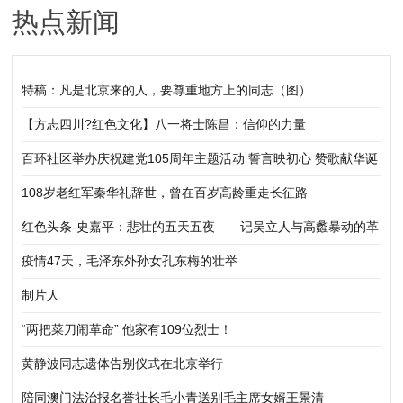
热点新闻
特稿：凡是北京来的人，要尊重地方上的同志（图）
【方志四川?红色文化】八一将士陈昌：信仰的力量
百环社区举办庆祝建党105周年主题活动 誓言映初心 赞歌献华诞
108岁老红军秦华礼辞世，曾在百岁高龄重走长征路
红色头条-史嘉平：悲壮的五天五夜——记吴立人与高蠡暴动的革
命洗礼
疫情47天，毛泽东外孙女孔东梅的壮举
制片人
“两把菜刀闹革命” 他家有109位烈士！
黄静波同志遗体告别仪式在北京举行
陪同澳门法治报名誉社长毛小青送别毛主席女婿王景清