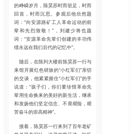
的峥嵘岁月，陈昊苏时而驻足，时而
回首，时而沉思。参观后他欣然题
词：“向安源路矿工人革命运动的前
辈和先烈致敬！”，刘建少将也题
词：“安源革命先辈们创建的丰功伟
绩永远在我们后代的记忆中”。
随后，在陈列大楼前陈昊苏一行与
来馆开展红色研旅的“小红军们”亲切
的交谈，他紧紧握住“小红军们”的手
说道：“孩子们，你们要珍惜革命先
辈用生命换来的美好的新生活，继承
和发扬他们坚定信念、不畏艰险，艰
苦奋斗的崇高精神”。
接着，陈昊苏一行来到了百年老矿