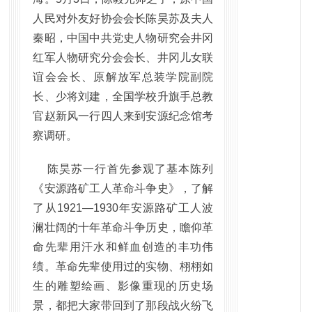
人民对外友好协会会长陈昊苏及夫人
秦昭，中国中共党史人物研究会井冈
红军人物研究分会会长、井冈儿女联
谊会会长、原解放军总装学院副院
长、少将刘建，全国学校升旗手总教
官赵新风一行四人来到安源纪念馆考
察调研。
陈昊苏一行首先参观了基本陈列
《安源路矿工人革命斗争史》，了解
了从1921—1930年安源路矿工人波
澜壮阔的十年革命斗争历史，瞻仰革
命先辈用汗水和鲜血创造的丰功伟
绩。革命先辈使用过的实物、栩栩如
生的雕塑绘画、影像重现的历史场
景，都把大家带回到了那段战火纷飞