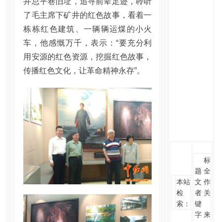
井总平巷旧址，追寻前辈足迹，聆听
了毛主席下矿井的红色故事，看着一
栋栋红色建筑、一辆辆运煤的小火
车，他感慨万千，表示：“要充分利
用安源的红色资源，挖掘红色故事，
传播红色文化，让革命精神永存”。
标
题 全
本站
文 作
检
者 关
索：
键
字 来