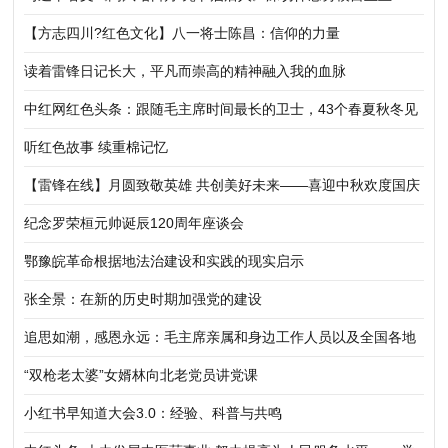
【方志四川?红色文化】八一将士陈昌：信仰的力量
读着雷锋日记长大，平凡而崇高的精神融入我的血脉
中红网红色头条：跟随毛主席时间最长的卫士，43个春夏秋冬见
证伟人的常人情怀
听红色故事 续重棉记忆
【雷锋在线】月圆致敬英雄 共创美好未来——喜迎中秋欢度国庆
联欢会在京举行
纪念罗荣桓元帅诞辰120周年座谈会
鄂豫皖革命根据地法治建设和实践的现实启示
张全景：在新的历史时期加强党的建设
追思如潮，感恩永远：毛主席亲属和身边工作人员以及全国各地
群众瞻仰毛主席遗容
“双枪老太婆”女婿林向北老党员讲党课
小红书早知道大会3.0：经验、科普与共鸣