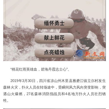
“桃花红雨英雄血，碧海丹霞志士心”。
2019年3月30日，四川省凉山州木里县雅砻江镇立尔村发生
森林火灾，扑火人员在转场途中，受瞬间风力风向突变影响，突
遇山火爆燃，27名森林消防指战员和4名地方扑火人员壮烈牺
牲。