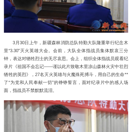
3月30日上午，新疆森林消防总队特勤大队隆重举行纪念木
里“3.30”灭火英雄大会。会前，大队全体指战员集体默哀三分
钟，表达对牺牲烈士的无尽哀思。会上，组织全体指战员观看纪
录片《祖国不会忘记——谨以此片致敬木里凉山森林火灾中壮烈
牺牲的英烈》，27名灭火英雄与火魔殊死搏斗，用自己的生命**
了“为党和人民奉献一切”的铮铮誓言，面对纪录片中的感人场
面，指战员不禁默默流泪。