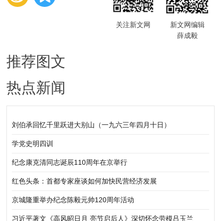
关注新文网
新文网编辑
薛成毅
推荐图文
热点新闻
刘伯承回忆千里跃进大别山（一九六三年四月十日）
学党史明四训
纪念康克清同志诞辰110周年在京举行
红色头条：首都专家座谈如何加快民营经济发展
京城隆重举办纪念陈毅元帅120周年活动
习近平著文《高风昭日月 亮节启后人》深切怀念劳模吕玉兰