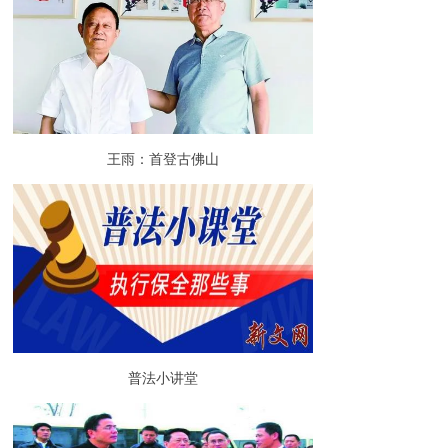
王雨：首登古佛山
普法小讲堂