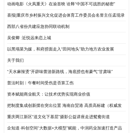
动画电影《火凤重天》在渝首映 诠释“中国不可战胜的秘密”
喜报|重庆市乡村振兴文化促进会体育工作委员会名誉主任孟现录
教授荣获重庆市体育工作先进个人
西部八省份共建应急协同联动机制
吴俊卿 :近悦远来恋上城
以黑塌菜为媒，和府捞面走入“田间地头”助力地方农业发展
关于我们
“天水麻辣烫”开辟味蕾游新路线，海底捞也有豪气“甘肃味”
普法时刻︱午餐时间受伤是否算工伤
资本赋能商业航天：让技术优势实现商业价值
把制度集成创新摆在突出位置 海南自贸港 高质高标建（权威发
布）
重庆两江新区“送文化下基层”摄影公益讲座走进鸳鸯街道
企知道·科创空间“大数据+大模型”赋能，中润药业加速打造产品