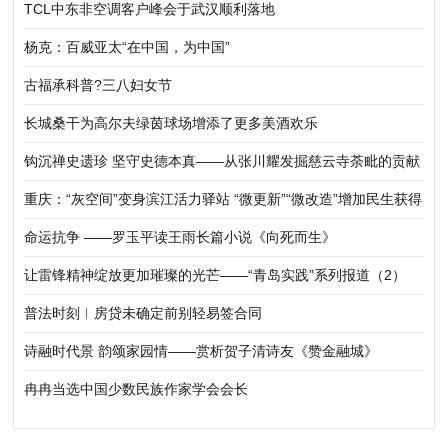
TCL中东非空调客户峰会于武汉顺利落地
杨克：百威亚太“在中国，为中国”
古福承科普?三八妇女节
长城桑干为高尔夫绿茵球场增添了更多美酒欢乐
钩沉禅史遗珍 坚守史德本真——从张川耀发掘慈云寺荼毗的贡献
说开去
重庆：“灰空间”变身滨江活力驿站 “微更新”“微改造”增加民生获得
感
命运抗争 ——罗玉平读王雨长篇小说《向死而生》
让雷锋精神绽放更加璀璨的光芒——“青岛实践”系列报道（2）
普法时刻︱房贷未确定前别轻易签合同
诗融时代景 韵颂家园情——赏析贺子清诗友《赞金融城》
冉冉当选中国少数民族作家学会会长