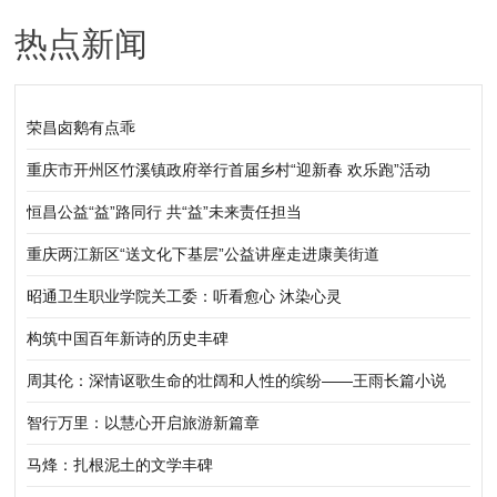
热点新闻
荣昌卤鹅有点乖
重庆市开州区竹溪镇政府举行首届乡村“迎新春 欢乐跑”活动
恒昌公益“益”路同行 共“益”未来责任担当
重庆两江新区“送文化下基层”公益讲座走进康美街道
昭通卫生职业学院关工委：听看愈心 沐染心灵
构筑中国百年新诗的历史丰碑
周其伦：深情讴歌生命的壮阔和人性的缤纷——王雨长篇小说
《向死而生》带给我们的思考
智行万里：以慧心开启旅游新篇章
马烽：扎根泥土的文学丰碑