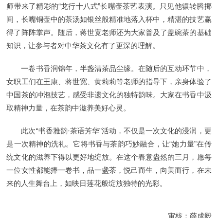
师带来了精彩的“龙行十八式”长嘴壶茶艺表演。只见他辗转腾挪
间，长嘴铜壶中的茶汤如银丝般精准地落入杯中，精湛的技艺赢
得了阵阵掌声。随后，蒋世宽老师还为大家普及了盖碗茶的基础
知识，让参与者对中华茶文化有了更深的理解。
一卷书香润锦年，半盏清茶品尘缘。在随后的互动环节中，
女职工们在王康、蒋世宽、黄莉莉等老师的指导下，亲身体验了
中国茶的冲泡技艺，感受非遗文化的独特韵味。大家在书香中汲
取精神力量，在茶韵中滋养美好心灵。
此次“书香雅韵·茶语芳华”活动，不仅是一次文化的浸润，更
是一次精神的洗礼。它将书香与茶韵巧妙融合，让“她力量”在传
统文化的滋养下得以更好地绽放。在这个春意盎然的三月，愿每
一位女性都能捧一卷书，品一盏茶，悦己而生，向美而行，在未
来的人生舞台上，如映日莲花般绽放独特的光彩。
审核：薛成毅