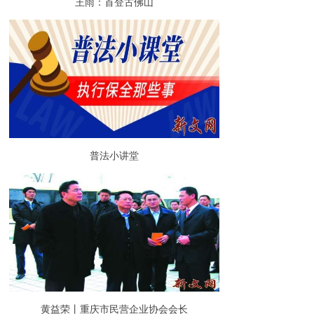
王雨：首登古佛山
普法小讲堂
黄益荣丨重庆市民营企业协会会长