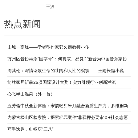
王波
热点新闻
山城一高峰——学者型作家郭久麟教授小传
万州区音协再添“国字号”：何真宗、易良军新晋为中国音乐家协
会会员
周其伦：深情讴歌生命的壮阔和人性的缤纷——王雨长篇小说
《向死而生》带给我们的思考
箭牌家居斩获25项国际设计大奖！实力引领行业创新潮流
心飞半山温泉（外一首）
五芳斋中秋全新体验：宋韵轻甜米月融合新质生产力，多维创新
引领节令新消费
内蒙古松山区检察院：探索轻罪案件“非羁押必要审查+社会志愿
服务”办案模式
巧手逸趣，巾帼庆“三八”