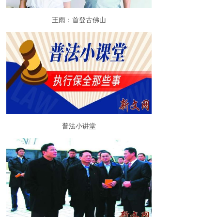
王雨：首登古佛山
普法小讲堂