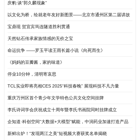
庆豹:谈“郭久麟现象”
以文化为桥，绘就老年友好新图景——北京市通州区第二届讲故
事大赛暨梨园镇 “敬老月” 活动温情启幕
宝鼎现 贺宜宾筠连隧道胜利贯通
天然钻石传承家族情感的无价之宝
命运抗争 ——罗玉平读王雨长篇小说《向死而生》
《妈妈的豆瓣酱，家的味道》
停业10分钟，清明寄哀思
TCL实业即将亮相CES 2025“科技春晚” 展现科技不凡力量
重庆万州区首个青少年文学特色公共文化空间挂牌
李氏诗词学会庆祝成立十周年暨李氏书画院同时挂牌成立
企知道·科创空间“大数据+大模型”赋能，中润药业加速打造产品
集群
新鲜出炉！“发现两江之美”短视频大赛获奖名单揭晓