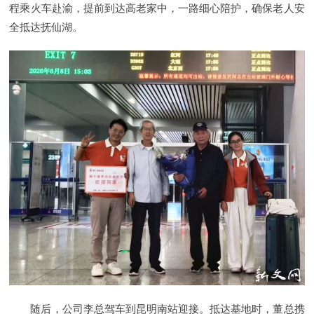
程乘火车赴渝，提前到达高老家中，一路细心陪护，确保老人安
全抵达抚仙湖。
随后，公司李总驾车到昆明南站迎接。抵达基地时，董总携