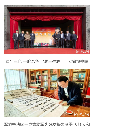
馆启幕
百年玉色 一脉风华 | “琢玉生辉——安徽博物院
藏潘玉良艺术精品展”开幕
军旅书法家王成志将军为好友挥毫泼墨 天顺人和