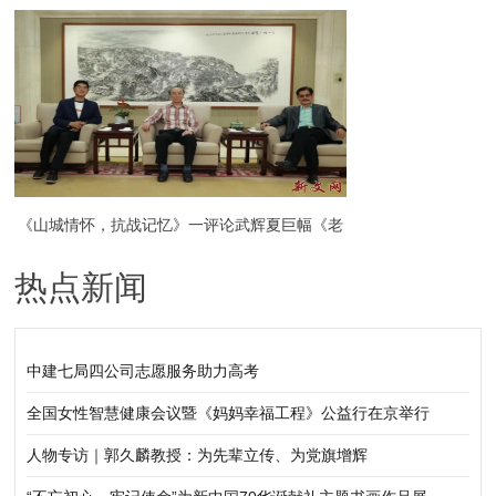
万事兴 风生水起顺自然成
《山城情怀，抗战记忆》一评论武辉夏巨幅《老
热点新闻
山城一览图》
中建七局四公司志愿服务助力高考
全国女性智慧健康会议暨《妈妈幸福工程》公益行在京举行
人物专访｜郭久麟教授：为先辈立传、为党旗增辉