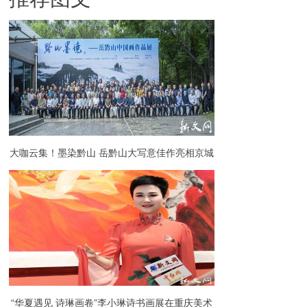
大咖云集！墨染黔山 岳黔山大写意佳作亮相京城
“华夏遇见 诗琳画卷”李小琳诗书画展在重庆美术