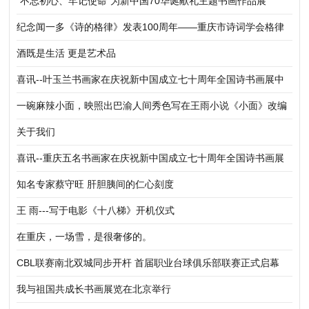
“不忘初心、牢记使命”为新中国70华诞献礼主题书画作品展
纪念闻一多《诗的格律》发表100周年——重庆市诗词学会格律
体新诗研究所举行新诗格律建设践行研讨会
酒既是生活 更是艺术品
喜讯--叶玉兰书画家在庆祝新中国成立七十周年全国诗书画展中
获奖
一碗麻辣小面，映照出巴渝人间秀色写在王雨小说《小面》改编
的电影《香喷喷》开拍时
关于我们
喜讯--重庆五名书画家在庆祝新中国成立七十周年全国诗书画展
中获奖
知名专家蔡守旺 肝胆胰间的仁心刻度
王 雨---写于电影《十八梯》开机仪式
在重庆，一场雪，是很奢侈的。
CBL联赛南北双城同步开杆 首届职业台球俱乐部联赛正式启幕
我与祖国共成长书画展览在北京举行