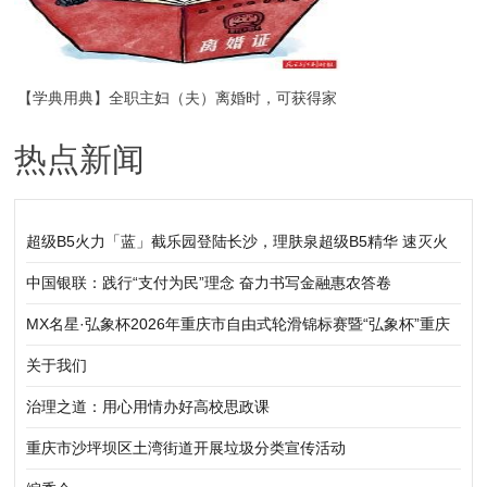
【学典用典】全职主妇（夫）离婚时，可获得家
热点新闻
务劳动补偿
超级B5火力「蓝」截乐园登陆长沙，理肤泉超级B5精华 速灭火
气，不闹皮气
中国银联：践行“支付为民”理念 奋力书写金融惠农答卷
MX名星·弘象杯2026年重庆市自由式轮滑锦标赛暨“弘象杯”重庆
市轮滑公开赛（铜梁站）圆满落幕
关于我们
治理之道：用心用情办好高校思政课
重庆市沙坪坝区土湾街道开展垃圾分类宣传活动