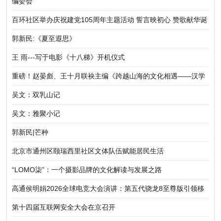
编委会
百环社区举办庆祝建党105周年主题活动 誓言映初心 赞歌献华诞
郭新民:《夏至遐思》
王 雨---写于电影《十八梯》开机仪式
重磅！赵晏彪、王十月联袂主编《跨越山海的文化相遇——汉学
家眼中的中国》正式出版发行
吴文：双乳山记
吴文：雅聚小记
郭新民|芒种
北京市通州区颐瑞西里社区文体队伍赋能居民生活
“LOMO柒”：一个摄影品牌的文化解读与发展之路
高通侯明娟2026全球电竞大会演讲：第五代骁龙8至尊版引领移
动电竞迈向职业化、标准化新阶段
第十四届互联网安全大会在京召开