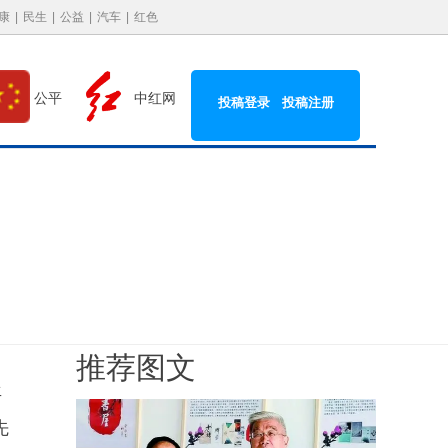
康
|
民生
|
公益
|
汽车
|
红色
中红网
公平
投稿登录
投稿注册
推荐图文
年
先