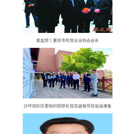
黄益荣丨重庆市民营企业协会会长
沙坪坝区区委组织部部长屈克逊领导莅临渝澳集
团调研指导园区党建工作