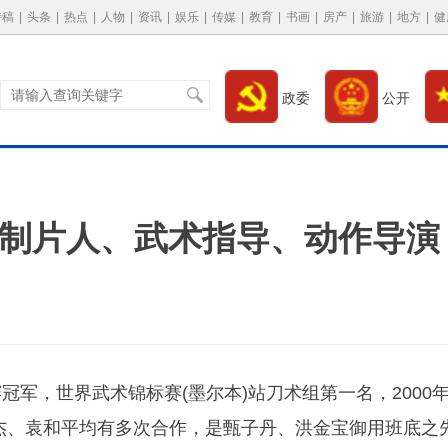
特稿
|
头条
|
热点
|
人物
|
资讯
|
娱乐
|
传媒
|
教育
|
书画
|
房产
|
旅游
|
地方
|
健
政委
公开
，制片人、武术指导、动作导演
军，世界武术锦标赛(墨尔本)站刀术组第一名，2000
杰、袁和平均有多次合作，是甄子丹、洪金宝御用班底之