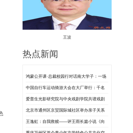
王波
热点新闻
鸿蒙公开课·总裁校园行对话南大学子：一场
技术与思想的“破界”之旅！
中国自行车运动骑游大会在大厂举行：千名
骑手齐竞技 以赛为媒促协同
爱普生光影研究院与中央戏剧学院共谱戏剧
艺术新华章
北京市通州区京贸国际城社区举办亲子关系
色
促进活动
王逸虹：自我救赎——评王雨长篇小说《向
死而生》
重庆万州区首个青少年文学特色公共文化空