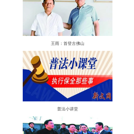
王雨：首登古佛山
普法小讲堂