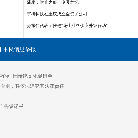
维护”时代
蒲扇：时光之痕，冷暖之忆
宇树科技在重庆成立全资子公司
孙东伟代表：推进“花生油料供应升级行动”
全方位夯实国家粮食安全根基
|
不良信息举报
管的中国传统文化促进会
网”否则，将依法追究其法律责任。
广告承诺书