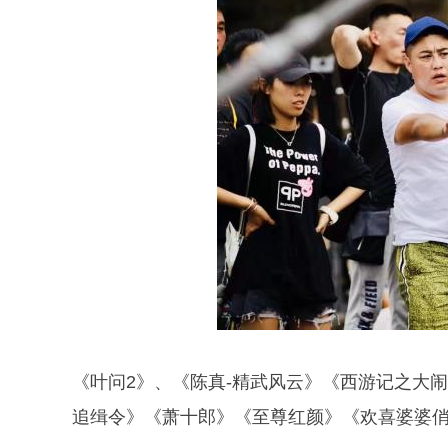
《叶问2》、《陈真-精武风云》《西游记之大闹
追缉令》《萧十郎》《至尊红颜》《欢喜婆婆