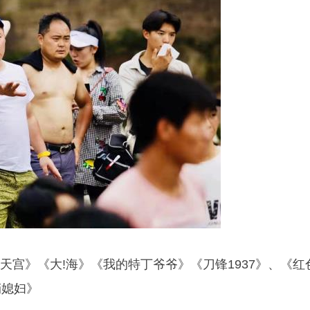
天宫》《大!海》《我的特丁爷爷》《刀锋1937》、《红
俏媳妇》