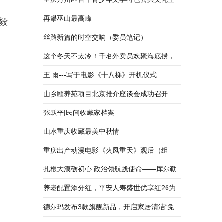
间挂牌
再攀巫山最高峰
毅
丝路新篇的时空交响（委员笔记）
这个冬天不太冷！千名外卖员欢聚海底捞，
共享冬日暖心火锅宴
王 雨---写于电影《十八梯》开机仪式
山乡颐养苑项目北京推介座谈会成功召开
张跃平|民间收藏家档案
山水重庆收藏最美中秋情
重庆出产动漫电影《火凤重天》观后（组
诗）
扎根大漠砺初心 政治领航践使命——库尔勒
消防救援机动大队胡杨林区靠前驻防政治工
养老配置添分红，平安人寿盛世优享红26为
作走深走实
养老添一份“稳稳的幸福”
德尔玛发布3款旗舰新品，开启家居清洁“免