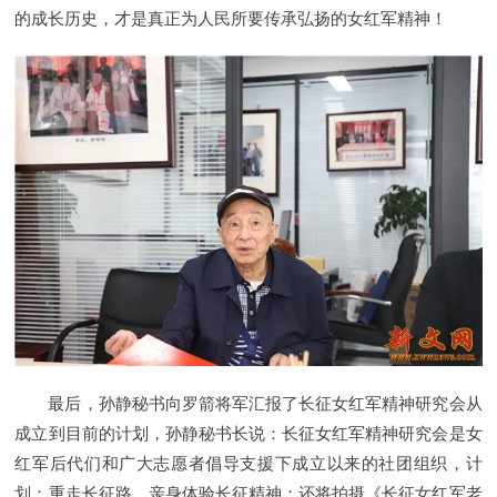
的成长历史，才是真正为人民所要传承弘扬的女红军精神！
最后，孙静秘书向罗箭将军汇报了长征女红军精神研究会从
成立到目前的计划，孙静秘书长说：长征女红军精神研究会是女
红军后代们和广大志愿者倡导支援下成立以来的社团组织，计
划：重走长征路，亲身体验长征精神；还将拍摄《长征女红军老