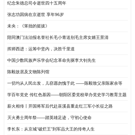
纪念朱德总司令逝世四十五周年
张志功因病在京逝世 享年96岁
未央：《笨拙的挺拔》
陪同澳门法治报名誉社长毛小青送别毛主席女婿王景清
挥师西进：运筹中坚内，决胜千里道
中国少数民族声乐学会纪念革命先驱李大钊先生
陈毅故居及文物陈列馆
一切均从人民出发，儿窃愿勿愧于此 ——陈毅致父亲陈家余等
学百年党史 传红色基因——朝阳区委党校举办党史学习教育主题
党课暨红色诗歌咏颂会（组图）
薪火相传丨开国将军后代赴巫溪县重走红三军小长征之路
灭火勇士周年祭——踏英雄足迹，守初心使命
李长东：从京城“破烂王”到军品大王的传奇人生