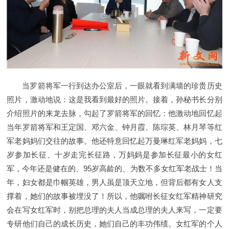
当罗箭将军一行到达办公室后，一眼就看到满墙的珍贵历史
照片，激动地说：这是我看到最好的照片。接着，孙秘书长分别
介绍照片的来龙去脉，勾起了罗箭将军的回忆：他激动地回忆起
当年罗箭将军和王定国、邓六金、钟月霞、陈琮英、林月琴等红
军老妈妈们交往的故事。他还特意回忆起万曼琳红军老妈妈，七
岁参加长征、十岁走完长征路，万妈妈是参加长征最小的女红
军，今年还是健在的、95岁高龄的、为数不多女红军老战士！当
年，妇女都是巾帼英雄，男人虽是顶天立地，但背后都有女人支
撑着，她们的故事被埋没了！所以，他嘱咐长征女红军精神研究
会在写女红军时，别把总理的夫人当成总理的夫人来写，一定要
专研他们自己的成长历史，她们自己的丰功伟绩。女红军的个人